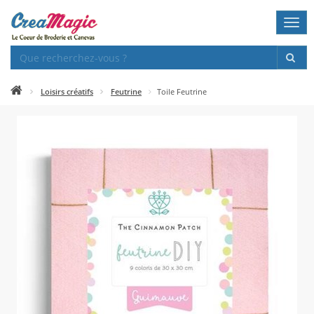
Togg
navi
Loisirs créatifs
Feutrine
Toile Feutrine