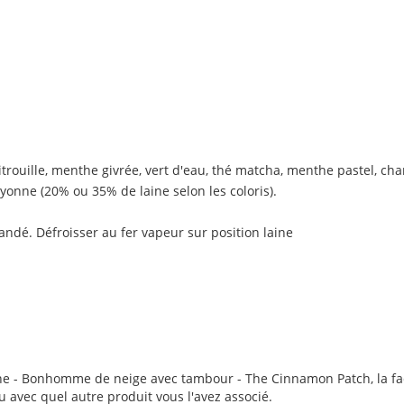
itrouille, menthe givrée, vert d'eau, thé matcha, menthe pastel, ch
yonne (20% ou 35% de laine selon les coloris).
mandé.
Défroisser au fer vapeur sur position laine
ine - Bonhomme de neige avec tambour - The Cinnamon Patch, la faço
ou avec quel autre produit vous l'avez associé.