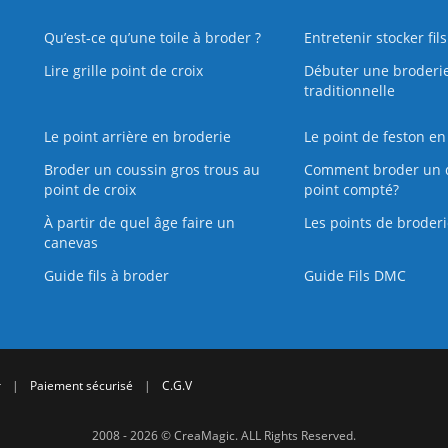
Qu’est‑ce qu’une toile à broder ?
Entretenir stocker fil
Lire grille point de croix
Débuter une broderi
traditionnelle
Le point arrière en broderie
Le point de feston en
Broder un coussin gros trous au
Comment broder un 
point de croix
point compté?
À partir de quel âge faire un
Les points de broderi
canevas
Guide fils à broder
Guide Fils DMC
r
|
Paiement sécurisé
|
C.G.V
2008 - 2026 © CreaMagic. ALL Rights Reserved.