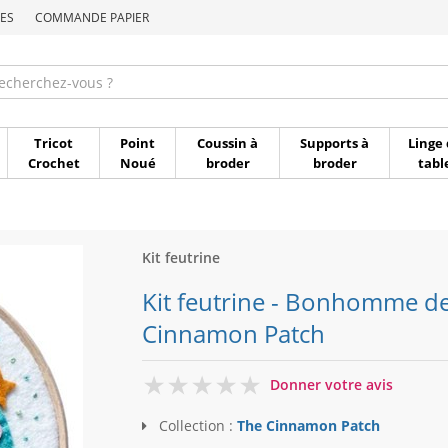
ES
COMMANDE PAPIER
Commande par référen
Tricot
Point
Coussin à
Supports à
Linge 
Crochet
Noué
broder
broder
tabl
Kit feutrine
Kit feutrine - Bonhomme de
Cinnamon Patch
0
Donner votre avis
Collection :
The Cinnamon Patch