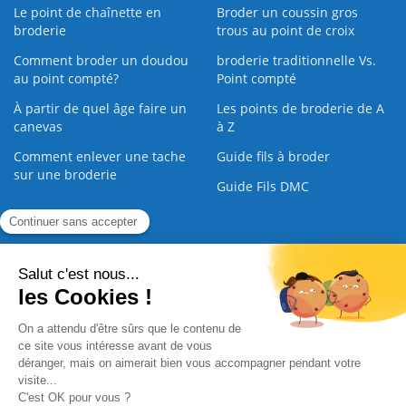
Le point de chaînette en
Broder un coussin gros
broderie
trous au point de croix
Comment broder un doudou
broderie traditionnelle Vs.
au point compté?
Point compté
À partir de quel âge faire un
Les points de broderie de A
canevas
à Z
Comment enlever une tache
Guide fils à broder
sur une broderie
Guide Fils DMC
Guide de la Broderie
Commande Papier
|
Qui sommes nous
|
Nous contacter
|
Paiement sécurisé
|
C.G.V