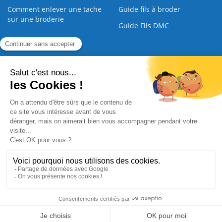
Comment enlever une tache
Guide fils à broder
sur une broderie
Guide Fils DMC
Guide de la Broderie
Commande Papier
|
Qui sommes nous
|
Nous contacter
|
Paiement sécurisé
|
C.G.V
2008 - 2026 © CreaMagic. ALL Rights Reserved.