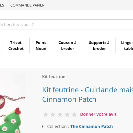
ES
COMMANDE PAPIER
Commande par référen
Tricot
Point
Coussin à
Supports à
Linge 
Crochet
Noué
broder
broder
tabl
Kit feutrine
Kit feutrine - Guirlande ma
Cinnamon Patch
0
Donner votre avis
Collection :
The Cinnamon Patch