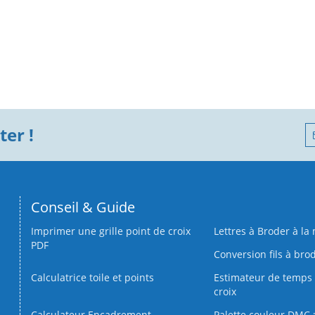
er !
Conseil & Guide
Imprimer une grille point de croix
Lettres à Broder à la
PDF
Conversion fils à bro
Calculatrice toile et points
Estimateur de temps 
croix
Calculateur Encadrement
Palette couleur DMC :