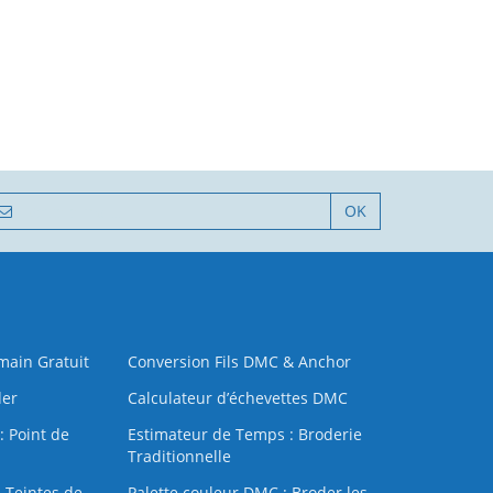
OK
 main Gratuit
Conversion Fils DMC & Anchor
der
Calculateur d’échevettes DMC
: Point de
Estimateur de Temps : Broderie
Traditionnelle
 Teintes de
Palette couleur DMC : Broder les