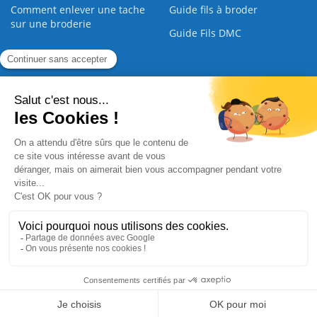
Comment enlever une tache
Guide fils à broder
sur une broderie
Guide Fils DMC
Guide de la Broderie
Commande Papier
|
Qui sommes nous
|
Nous contacter
|
Paiement sécurisé
|
C.G.V
2008 - 2026 © CreaMagic. ALL Rights Reserved.