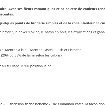
endre.
Avec ses fleurs romantiques et sa palette de couleurs ten
escentes.
quelques points de broderie simples et de la colle. Hauteur 35 c
fil à broder, le baker's twine, le bâton en bois, les explications et gaba
le, Menthe à l'Eau, Menthe Pastel, Blush et Pistache.
(20% ou 35% de laine selon les coloris).
 au fer vapeur sur position laine.
ine - Suspension fleche boheme - The Cinnamon Patch, la façon dont v