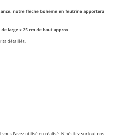
dance, notre flèche bohème en feutrine apportera
m de large x 25 cm de haut approx.
rits détaillés.
ous l'avez utilisé ou réalisé. N'hésitez surtout pas