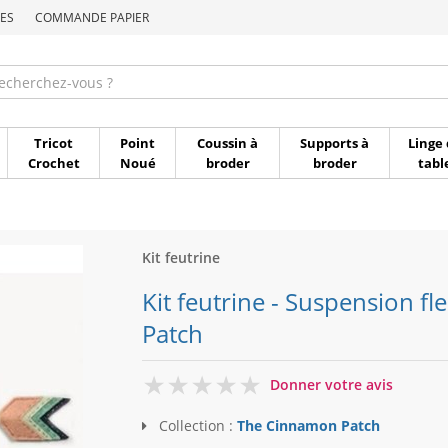
ES
COMMANDE PAPIER
Commande par référen
Tricot
Point
Coussin à
Supports à
Linge 
Crochet
Noué
broder
broder
tabl
Kit feutrine
Kit feutrine - Suspension 
Patch
0
Donner votre avis
Collection :
The Cinnamon Patch