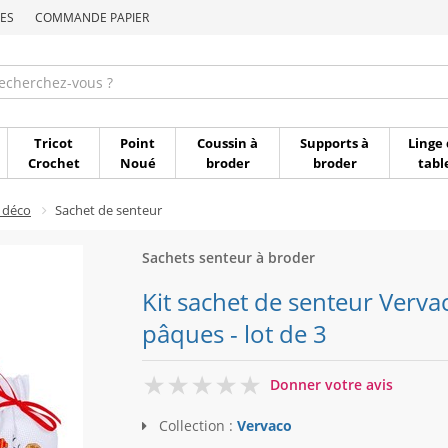
ES
COMMANDE PAPIER
Commande par référen
Tricot
Point
Coussin à
Supports à
Linge 
Crochet
Noué
broder
broder
tabl
 déco
Sachet de senteur
Sachets senteur à broder
Kit sachet de senteur Verv
pâques - lot de 3
0
Donner votre avis
Collection :
Vervaco