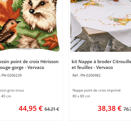
ssin point de croix Hérisson
kit Nappe à broder Citrouill
rouge-gorge - Vervaco
et feuilles - Vervaco
PN-0206239
PN-0206982
ssin gros trous
Nappe point de croix imprimé
x 40 cm
80 x 80 cm
44,95
€
38,38
€
64.21 €
76.