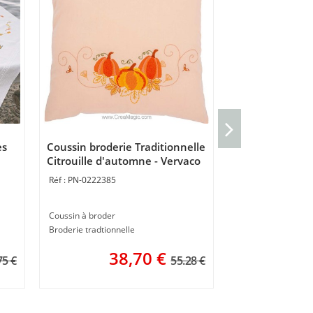
Coussin demi po
Vervaco
es
Coussin broderie Traditionnelle
PN-0214345
Citrouille d'automne - Vervaco
PN-0222385
Coussin gros trous
50 x 30 cm
Coussin à broder
4
Broderie tradtionnelle
38,70
€
75 €
55.28 €