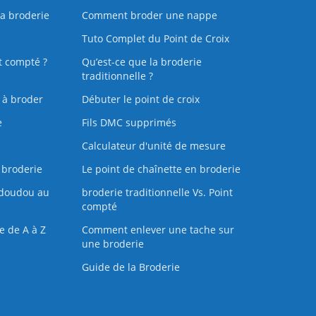
la broderie
Comment broder une nappe
Tuto Complet du Point de Croix
t compté ?
Qu’est-ce que la broderie
traditionnelle ?
s à broder
Débuter le point de croix
e
Fils DMC supprimés
Calculateur d'unité de mesure
 broderie
Le point de chaînette en broderie
doudou au
broderie traditionnelle Vs. Point
compté
e de A à Z
Comment enlever une tache sur
une broderie
Guide de la Broderie