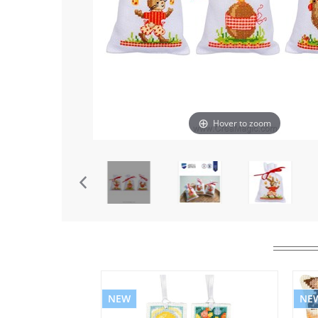
Hover to zoom
NEW
NE