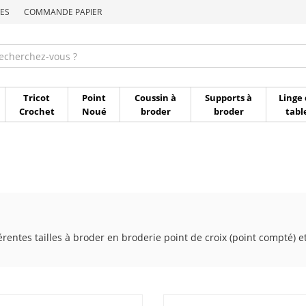
ES
COMMANDE PAPIER
Commande par référen
Tricot
Point
Coussin à
Supports à
Linge 
Crochet
Noué
broder
broder
tabl
rentes tailles à broder en broderie point de croix (point compté) et