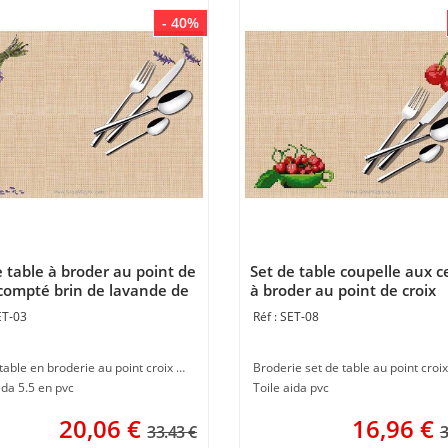
- 40%
e table à broder au point de
Set de table coupelle aux c
 compté brin de lavande de
à broder au point de croix
réation
compté de Luc Création
ET-03
SET-08
Set de table en broderie au point croix compté sur toile aida à réaliser en broderie au point de croix
ida 5.5 en pvc
Toile aida pvc
20,06
€
16,96
€
33.43 €
3