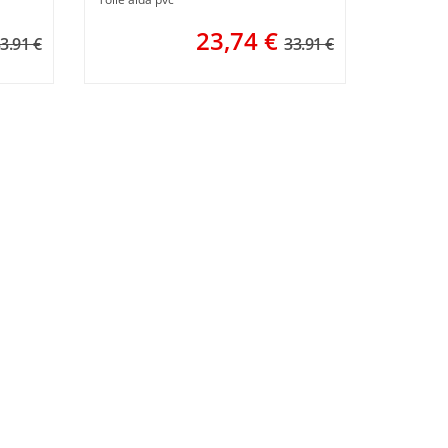
23,74
€
3.91 €
33.91 €