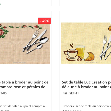
- 40%
e table à broder au point de
Set de table Luc Création p
 compte rose et pétales de
déjeuné à broder au point 
réation
croix compte
ET-05
SET-11
Broderie set de table au point compté à faire à la main en broderie au point de croix
ida pvc
Toile aida pvc