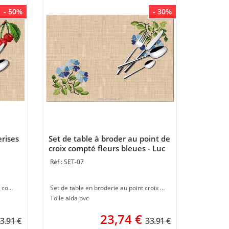
- 50%
- 30%
erises
Set de table à broder au point de
croix compté fleurs bleues - Luc
Création
SET-07
Broderie set de table au point croix compté à faire en broderie au point de croix
Set de table en broderie au point croix compté à personnaliser au point de croix
Toile aida pvc
23,74
€
3.91 €
33.91 €