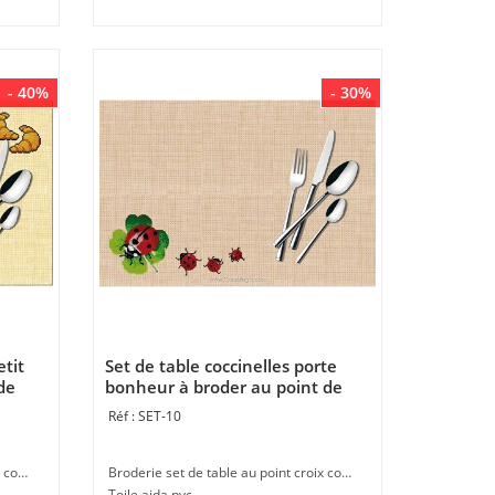
- 40%
- 30%
etit
Set de table coccinelles porte
de
bonheur à broder au point de
croix de Luc Création
SET-10
Broderie set de table au point croix compté à faire à la main en broderie au point de croix
Broderie set de table au point croix compté sur toile aida à faire à la main en broderie au point de croix
Toile aida pvc