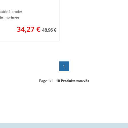
 de peluche - lot de 2 -
co
table à broder
ie imprimée
34,27
€
48.96 €
1
Page 1/1 -
10 Produits trouvés