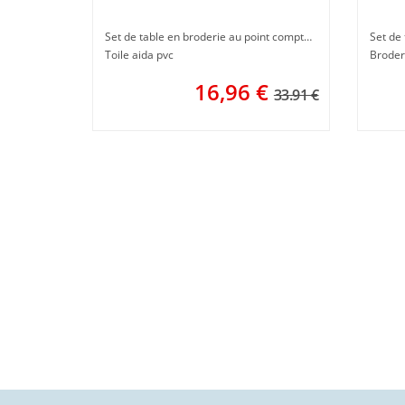
Fleurs
Verva
Set de table en broderie au point compté sur toile aida à faire en broderie au point de croix
Set de 
Toile aida pvc
Broder
16,96
€
33.91 €