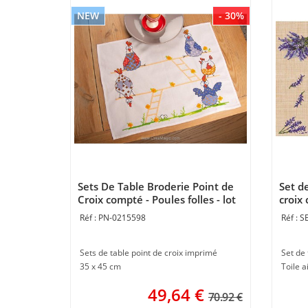
NEW
- 30%
Sets De Table Broderie Point de
Set d
Croix compté - Poules folles - lot
croix
de 2 - Vervaco
Luc C
PN-0215598
S
Sets de table point de croix imprimé
35 x 45 cm
Toile a
49,64
€
70.92 €