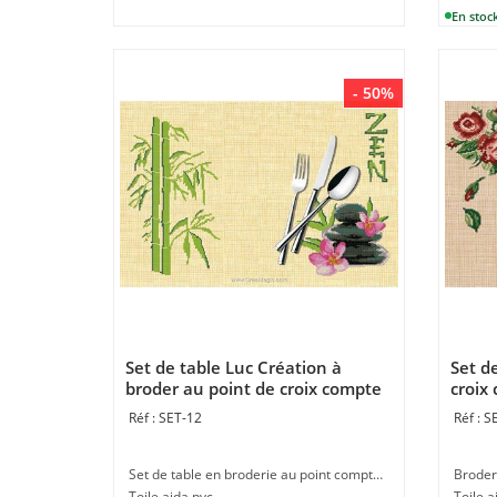
- 50%
Set de table Luc Création à
Set d
broder au point de croix compte
croix
zen
Luc C
SET-12
S
Set de table en broderie au point compté à faire à la main au point de croix
Toile aida pvc
Toile a