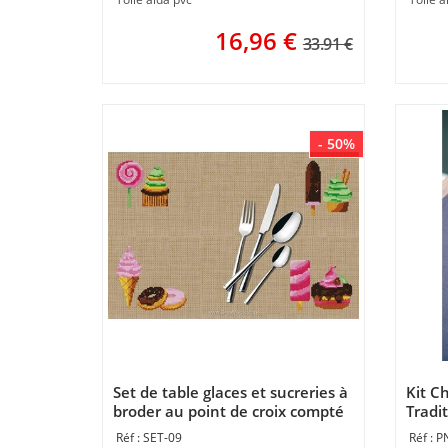
16,96
€
33.91 €
- 50%
Set de table glaces et sucreries à
Kit C
broder au point de croix compté
Tradit
Luc Création
broder
SET-09
P