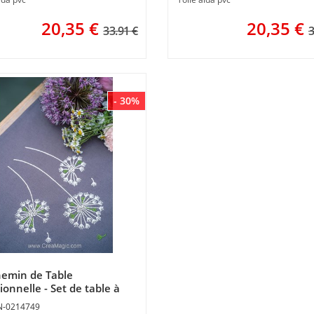
20,35
€
20,35
€
33.91 €
3
- 30%
hemin de Table
ionnelle - Set de table à
 en kit à broder en kit
N-0214749