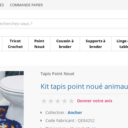
ES
COMMANDE PAPIER
Commande par référen
Tricot
Point
Coussin à
Supports à
Linge 
Crochet
Noué
broder
broder
tabl
Tapis Point Noué
Kit tapis point noué anima
0
Donner votre avis
Collection :
Anchor
Code Fabricant :
QE84252