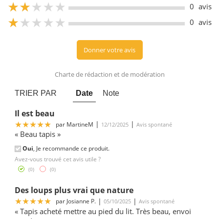
5
0
avis
5
0
avis
Donner votre avis
Charte de rédaction et de modération
TRIER PAR
Date
Note
Il est beau
5
|
|
par
MartineM
12/12/2025
Avis spontané
« Beau tapis »
Oui
, Je recommande ce produit.
Avez-vous trouvé cet avis utile ?
(
0
)
(
0
)
Des loups plus vrai que nature
5
|
|
par
Josianne P.
05/10/2025
Avis spontané
« Tapis acheté mettre au pied du lit. Très beau, envoi