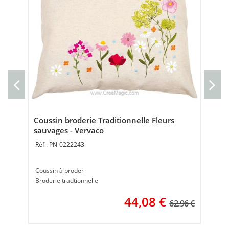
bro
Ve
Kit 
19 
Coussin broderie Traditionnelle Fleurs
sauvages - Vervaco
PN-0222243
Coussin à broder
Broderie tradtionnelle
44,08
€
62.96 €