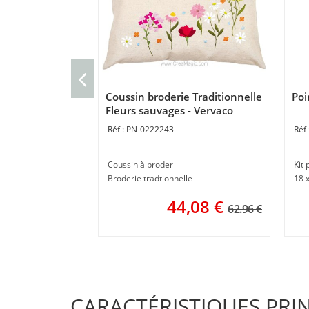
Coussin broderie Traditionnelle
Poi
Fleurs sauvages - Vervaco
PN-0222243
Coussin à broder
Kit 
Broderie tradtionnelle
18 
44,08
€
62.96 €
CARACTÉRISTIQUES PRI