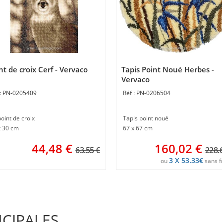
nt de croix Cerf - Vervaco
Tapis Point Noué Herbes -
Vervaco
PN-0205409
PN-0206504
point de croix
Tapis point noué
x 30 cm
67 x 67 cm
44,48
€
160,02
€
63.55 €
228.
3 X 53.33€
ou
sans f
NCIPALES