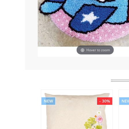
Hover to zoom
NEW
- 30%
NE