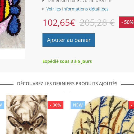
Dimension toile :
70 cm X 65 cm
Voir les informations détaillées
102,65
€
205,28 €
- 50%
Ajouter au panier
Expédié sous 3 à 5 Jours
DÉCOUVREZ LES DERNIERS PRODUITS AJOUTÉS
W
- 30%
NEW
-