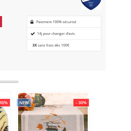
Paiement 100% sécurisé
14j pour changer d’avis
3X
sans frais dès 100€
 30%
NEW
- 30%
NEW