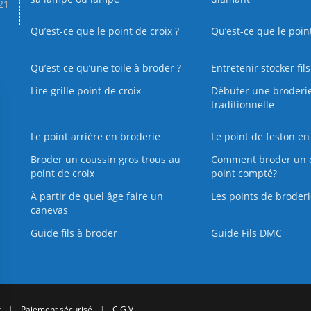
.21
Qu’est-ce que le point de croix ?
Qu’est-ce que le poin
Qu’est‑ce qu’une toile à broder ?
Entretenir stocker fil
Lire grille point de croix
Débuter une broderi
traditionnelle
Le point arrière en broderie
Le point de feston en
Broder un coussin gros trous au
Comment broder un 
point de croix
point compté?
À partir de quel âge faire un
Les points de broderi
canevas
Guide fils à broder
Guide Fils DMC
r
|
Paiement sécurisé
|
C.G.V