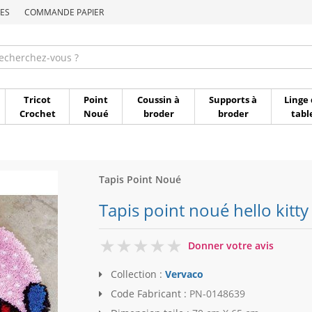
ES
COMMANDE PAPIER
Commande par référen
Tricot
Point
Coussin à
Supports à
Linge 
Crochet
Noué
broder
broder
tabl
Tapis Point Noué
Tapis point noué hello kitty
0
Donner votre avis
Collection :
Vervaco
Code Fabricant :
PN-0148639