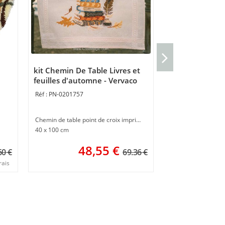
Kit broderie All
Vervaco
kit Chemin De Table Livres et
PN-0012300
feuilles d'automne - Vervaco
PN-0201757
Kit point de croix
17 x 23 cm
Chemin de table point de croix imprimé
4
40 x 100 cm
48,55
€
60 €
69.36 €
rais