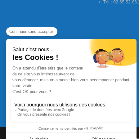
Tél : 02.85.52.63
Commande Papier
|
Qui sommes nous
|
Nous contacte