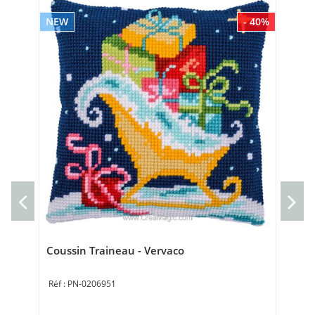
NEW
- 40%
NE
kit
Ve
Che
35 
Coussin Traineau - Vervaco
PN-0206951