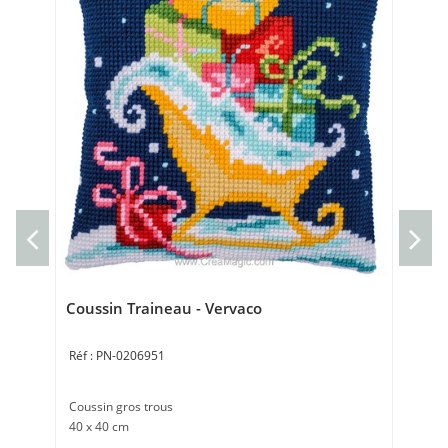
kit
Ve
Nap
80 
Coussin Traineau - Vervaco
PN-0206951
Coussin gros trous
40 x 40 cm