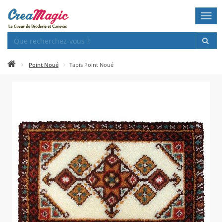
Togg
navi
Point Noué
Tapis Point Noué