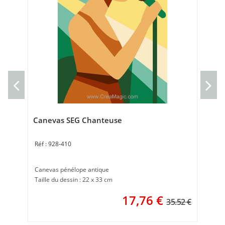
Can
Can
37 
Canevas SEG Chanteuse
928-410
Canevas pénélope antique
Taille du dessin : 22 x 33 cm
17,76
€
35.52 €