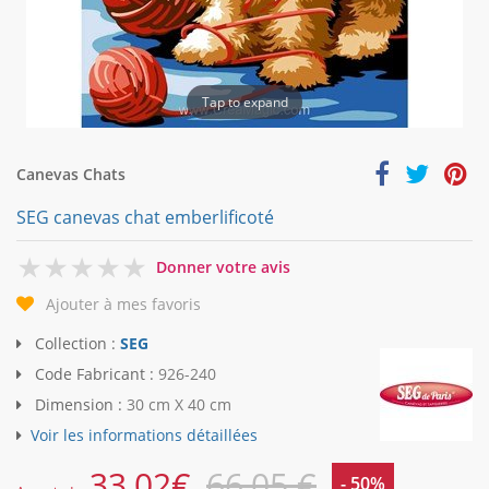
Tap to expand
Canevas Chats
SEG canevas chat emberlificoté
0
Donner votre avis
Ajouter à mes favoris
Collection :
SEG
Code Fabricant :
926-240
Dimension :
30 cm X 40 cm
Voir les informations détaillées
33,02
€
66,05 €
- 50%