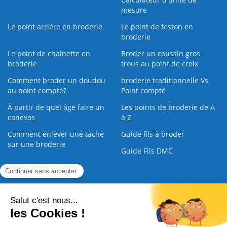
mesure
Le point arrière en broderie
Le point de feston en
broderie
Le point de chaînette en
Broder un coussin gros
broderie
trous au point de croix
Comment broder un doudou
broderie traditionnelle Vs.
au point compté?
Point compté
À partir de quel âge faire un
Les points de broderie de A
canevas
à Z
Comment enlever une tache
Guide fils à broder
sur une broderie
Guide Fils DMC
Guide de la Broderie
Commande Papier
|
Qui sommes nous
|
Nous contacter
|