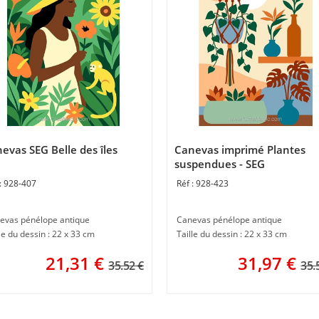
evas SEG Belle des îles
Canevas imprimé Plantes
suspendues - SEG
928-407
928-423
evas pénélope antique
Canevas pénélope antique
le du dessin : 22 x 33 cm
Taille du dessin : 22 x 33 cm
21,31
€
31,97
€
35.52 €
35.