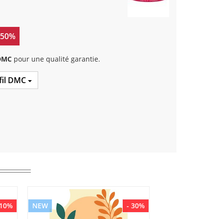
 50%
 DMC
pour une qualité garantie.
 fil DMC
 10%
NEW
- 30%
NEW