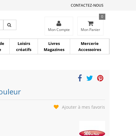
CONTACTEZ-NOUS
0
ce
Mon Compte
Mon Panier
de
Loisirs
Livres
Mercerie
e
créatifs
Magazines
Accessoires
couleur
Ajouter à mes favoris