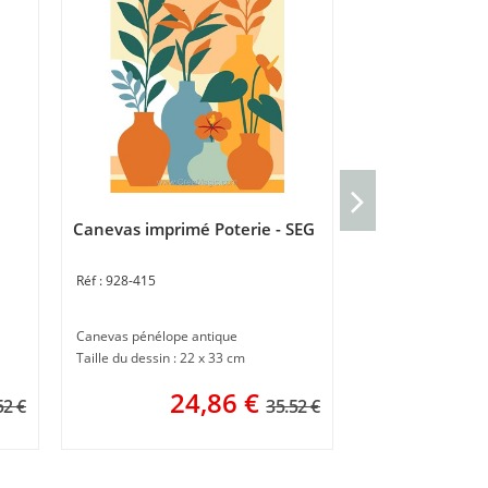
Canevas Plein f
Canevas imprimé Poterie - SEG
928-403
928-415
Canevas imprimé
30 x 40 cm
Canevas pénélope antique
1
Taille du dessin : 22 x 33 cm
24,86
€
52 €
35.52 €