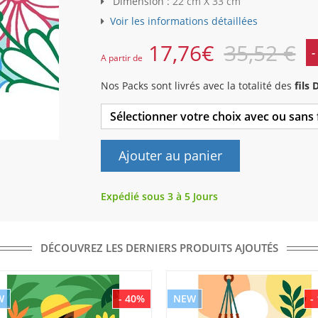
Dimension :
22 cm X 33 cm
Voir les informations détaillées
17,76
€
35,52 €
-
A partir de
Nos Packs sont livrés avec la totalité des
fils
Sélectionner votre choix avec ou sans
Ajouter au panier
Expédié sous 3 à 5 Jours
DÉCOUVREZ LES DERNIERS PRODUITS AJOUTÉS
W
- 40%
NEW
-