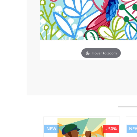
Hover to zoom
NEW
- 50%
NE