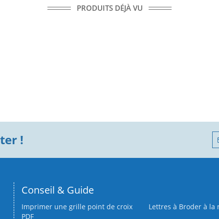
PRODUITS DÉJÀ VU
er !
Conseil & Guide
Imprimer une grille point de croix
Lettres à Broder à la
PDF