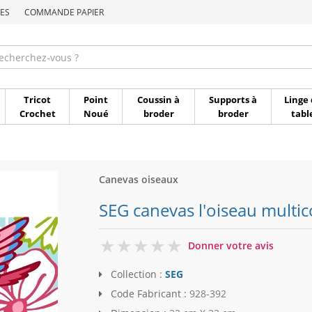
ES
COMMANDE PAPIER
Commande par référen
Tricot
Point
Coussin à
Supports à
Linge 
Crochet
Noué
broder
broder
tabl
Canevas oiseaux
SEG canevas l'oiseau multi
0
Donner votre avis
Collection :
SEG
Code Fabricant :
928-392