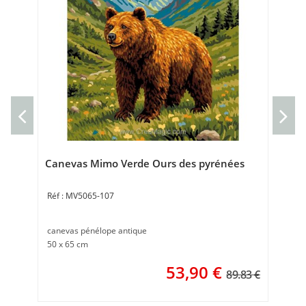
kit
Kit
20 
Canevas Mimo Verde Ours des pyrénées
MV5065-107
canevas pénélope antique
50 x 65 cm
53,90
€
89.83 €