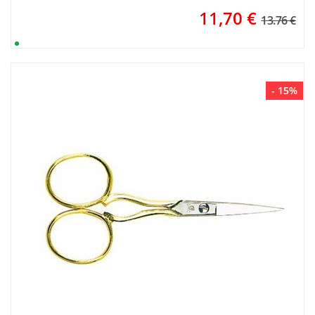
11,70
€
13.76 €
- 15%