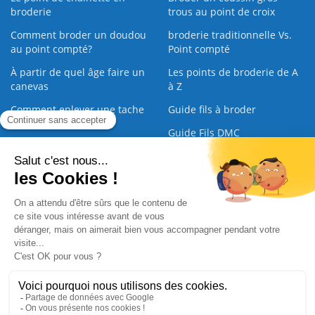
broderie
trous au point de croix
Comment broder un doudou
broderie traditionnelle Vs.
au point compté?
Point compté
À partir de quel âge faire un
Les points de broderie de A
canevas
à Z
Comment enlever une tache
Guide fils à broder
sur une broderie
Guide Fils DMC
Guide de la Broderie
Commande Papier
|
Qui sommes nous
|
Nous contacter
|
Paiement sécurisé
|
C.G.V