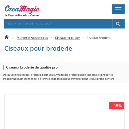
Toggl
navig
Mercerie Accessoires
Ciseaux et cutter
Ciseaux Broderie
Ciseaux pour broderie
Ciseaux broderie de qualité pro
Découvrez nos ciseaux broderie pour vos ouvrages de broderies point de croix et broderies
traditionnelle. un large choix de formes et de tailles pour travailler dans le plus grand confort.
- 15%