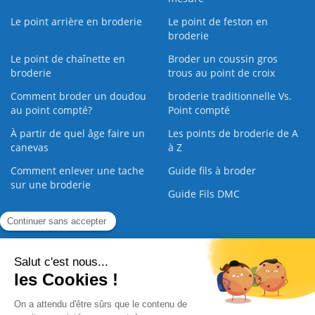
Le point arrière en broderie
Le point de feston en
broderie
Le point de chaînette en
Broder un coussin gros
broderie
trous au point de croix
Comment broder un doudou
broderie traditionnelle Vs.
au point compté?
Point compté
À partir de quel âge faire un
Les points de broderie de A
canevas
à Z
Comment enlever une tache
Guide fils à broder
sur une broderie
Guide Fils DMC
Guide de la Broderie
Commande Papier
|
Qui sommes nous
|
Nous contacter
|