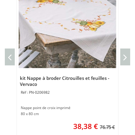
Mar
Ve
Mar
Poi
kit Nappe à broder Citrouilles et feuilles -
Vervaco
PN-0206982
Nappe point de croix imprimé
80 x 80 cm
38,38
€
76.75 €