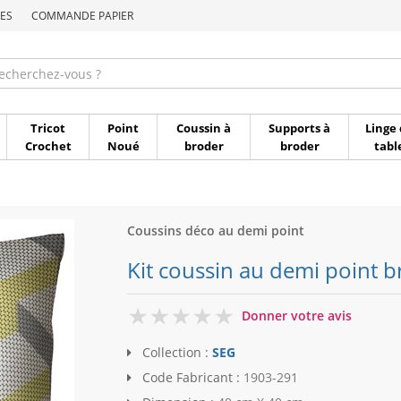
ES
COMMANDE PAPIER
Commande par référen
Tricot
Point
Coussin à
Supports à
Linge 
Crochet
Noué
broder
broder
tabl
Coussins déco au demi point
Kit coussin au demi point b
0
Donner votre avis
Collection :
SEG
Code Fabricant :
1903-291