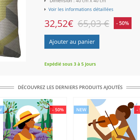
Dimension :
40 cm X 40 cm
Voir les informations détaillées
32,52
€
65,03 €
- 50%
Ajouter au panier
Expédié sous 3 à 5 Jours
DÉCOUVREZ LES DERNIERS PRODUITS AJOUTÉS
W
- 50%
NEW
-