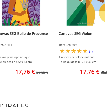
evas SEG Belle de Provence
Canevas SEG Violon
928-411
928-409
(1)
evas pénélope antique
Canevas pénélope antique
le du dessin : 22 x 33 cm
Taille du dessin : 22 x 33 cm
17,76
€
17,76
€
35.52 €
35.
NCIPALES