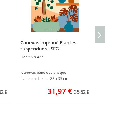
Canevas Le sau
SEG
Canevas imprimé Plantes
926-393
suspendues - SEG
928-423
Canevas imprimé
30 x 40 cm
Canevas pénélope antique
3
Taille du dessin : 22 x 33 cm
31,97
€
52 €
35.52 €