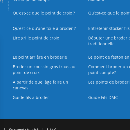
.21
Qu’est-ce que le point de croix ?
Qu’est-ce que le poin
Qu’est‑ce qu’une toile à broder ?
Entretenir stocker fil
Lire grille point de croix
Débuter une broderi
traditionnelle
Le point arrière en broderie
Le point de feston en
Broder un coussin gros trous au
Comment broder un 
point de croix
point compté?
À partir de quel âge faire un
Les points de broderi
canevas
Guide fils à broder
Guide Fils DMC
r
|
Paiement sécurisé
|
C.G.V