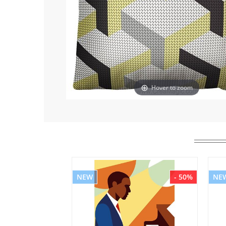
Hover to zoom
NEW
- 50%
NE