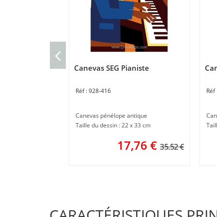
Canevas SEG Pianiste
Can
928-416
Canevas pénélope antique
Can
Taille du dessin : 22 x 33 cm
Tail
17,76
€
35.52 €
CARACTÉRISTIQUES PRI