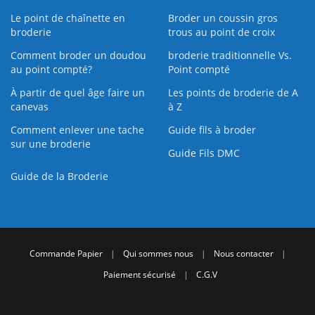
Le point de chaînette en
Broder un coussin gros
broderie
trous au point de croix
Comment broder un doudou
broderie traditionnelle Vs.
au point compté?
Point compté
À partir de quel âge faire un
Les points de broderie de A
canevas
à Z
Comment enlever une tache
Guide fils à broder
sur une broderie
Guide Fils DMC
Guide de la Broderie
Commande Papier
|
Qui sommes nous
|
Nous contacter
|
Paiement sécurisé
|
C.G.V