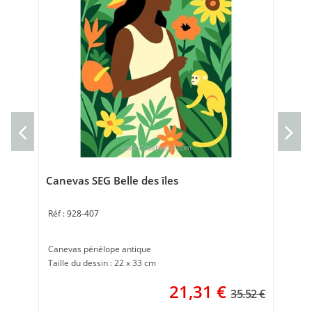
Ca
Can
30 
Canevas SEG Belle des îles
928-407
Canevas pénélope antique
Taille du dessin : 22 x 33 cm
21,31
€
35.52 €