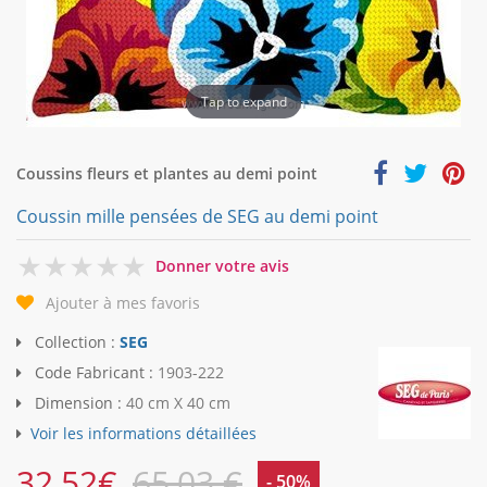
Tap to expand
Coussins fleurs et plantes au demi point
Coussin mille pensées de SEG au demi point
0
Donner votre avis
Ajouter à mes favoris
Collection :
SEG
Code Fabricant :
1903-222
Dimension :
40 cm X 40 cm
Voir les informations détaillées
32,52
€
65,03 €
- 50%