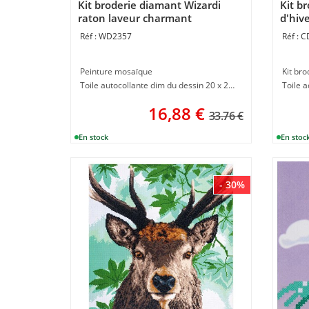
Kit broderie diamant Wizardi
Kit b
raton laveur charmant
d'hive
WD2357
C
Peinture mosaïque
Kit br
Toile autocollante dim du dessin 20 x 20 cm
16,88
€
33.76 €
- 30%