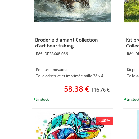
Broderie diamant Collection
Kit b
d'art bear fishing
Collec
DE38X48-086
D
Peinture mosaïque
Kit pe
Toile adhésive et imprimée taille 38 x 48 cm
Toile 
58,38
€
116.76 €
- 40%