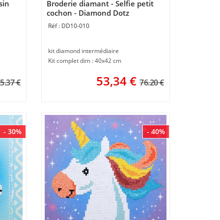
sin
Broderie diamant - Selfie petit
cochon - Diamond Dotz
DD10-010
kit diamond intermédiaire
Kit complet dim : 40x42 cm
53,34
€
5.37 €
76.20 €
- 30%
- 40%