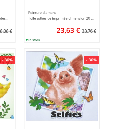
Peinture diamant
Toile imprimée et adhésive dim du dessin 38 x 38 cm
Toile adhésive imprimée dimension 20 x 20 cm
23,63
€
8.08 €
33.76 €
- 30%
- 30%