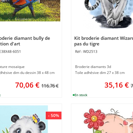
roderie diamant bully de
Kit broderie diamant Wizard
tion d'art
pas du tigre
E38X48-6051
WD2513
inture mosaïque
Broderie diamants 3d
adhésive dim du dessin 38 x 48 cm
Toile adhésive dim 27 x 38 cm
70,06
€
35,16
€
116.76 €
7
- 50%