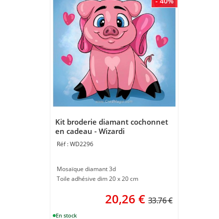
- 40%
Kit broderie diamant cochonnet
en cadeau - Wizardi
WD2296
Mosaïque diamant 3d
Toile adhésive dim 20 x 20 cm
20,26
€
33.76 €