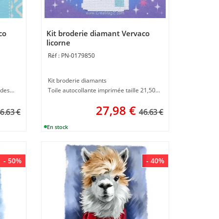
co
Kit broderie diamant Vervaco
licorne
PN-0179850
Kit broderie diamants
Toile adhésive et imprimée dim du dessin 21,50 x 21,50 cm
Toile autocollante imprimée taille 21,50 x 21,50 cm
27,98
€
6.63 €
46.63 €
- 50%
- 40%