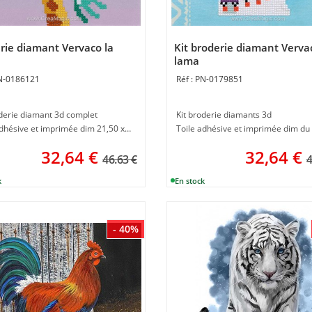
rie diamant Vervaco la
Kit broderie diamant Verva
lama
N-0186121
PN-0179851
oderie diamant 3d complet
Kit broderie diamants 3d
Toile adhésive et imprimée dim 21,50 x 21,50 cm
32,64
€
32,64
€
46.63 €
4
- 40%