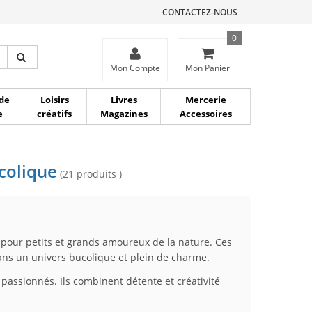
CONTACTEZ-NOUS
0
ce
Mon Compte
Mon Panier
de
Loisirs
Livres
Mercerie
e
créatifs
Magazines
Accessoires
ucolique
(21 produits )
s pour petits et grands amoureux de la nature. Ces
ns un univers bucolique et plein de charme.
passionnés. Ils combinent détente et créativité