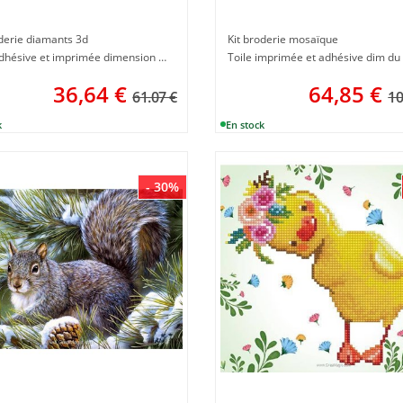
oderie diamants 3d
Kit broderie mosaïque
Toile adhésive et imprimée dimension 27 x 38 cm
36,64
€
64,85
€
61.07 €
10
- 30%