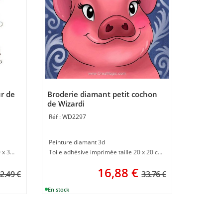
ur de
Broderie diamant petit cochon
de Wizardi
WD2297
Peinture diamant 3d
Toile autocollante dim du dessin 20 x 30 cm
Toile adhésive imprimée taille 20 x 20 cm
16,88
€
2.49 €
33.76 €