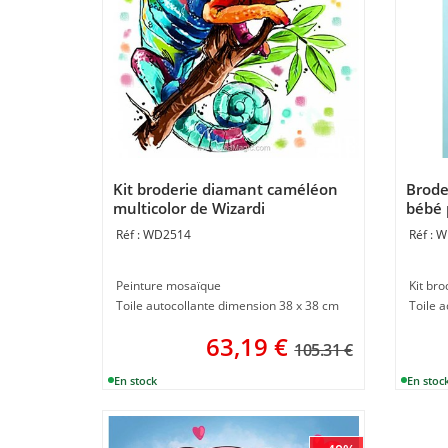
Kit broderie diamant caméléon
Brode
multicolor de Wizardi
bébé
WD2514
W
Peinture mosaïque
Kit br
Toile autocollante dimension 38 x 38 cm
63,19
€
105.31 €