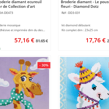
roderie diamant ecureuil
Broderie diamant - Le pous
r de Collection d'art
fleuri - Diamond Dotz
DA-DE473
DD3-031
oderie mosaïque
kit diamond débutant
Toile adhésive et imprimée dim du dessin 27 x 38 cm
Kit complet dim : 23x25 cm
57,16
€
17,76
€
81.65 €
2
- 30%