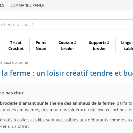
ES
COMMANDE PAPIER
Commande par référen
Tricot
Point
Coussin à
Supports à
Linge 
Crochet
Noué
broder
broder
tabl
imaux de ferme
 ferme : un loisir créatif tendre et b
me pas cher
 broderie diamant sur le thème des animaux de la ferme
, parfait
s poules amusantes, des moutons laineux ou de joyeux cochons, da
érotés à coller, ces kits sont accessibles aux débutants comme aux 
ser ou à offrir.