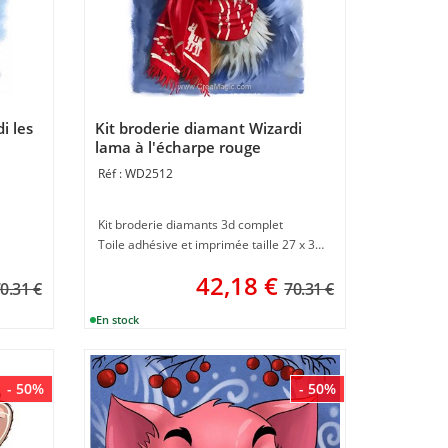
i les
Kit broderie diamant Wizardi
lama à l'écharpe rouge
WD2512
Kit broderie diamants 3d complet
Toile adhésive et imprimée taille 27 x 38 cm
42,18
€
0.31 €
70.31 €
- 50%
- 50%