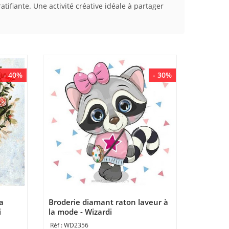
tifiante. Une activité créative idéale à partager
- 40%
- 30%
a
Broderie diamant raton laveur à
i
la mode - Wizardi
WD2356