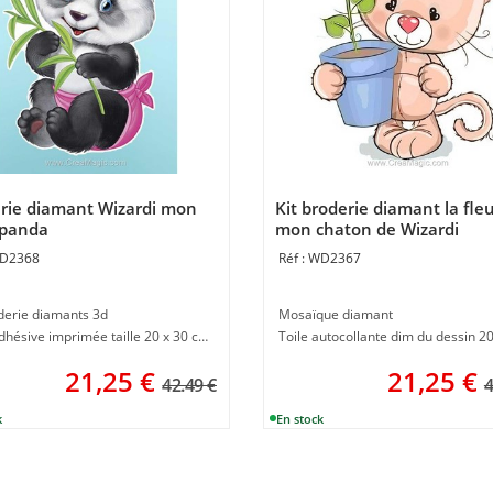
rie diamant Wizardi mon
Kit broderie diamant la fle
 panda
mon chaton de Wizardi
D2368
WD2367
oderie diamants 3d
Mosaïque diamant
Toile adhésive imprimée taille 20 x 30 cm
21,25
€
21,25
€
42.49 €
4