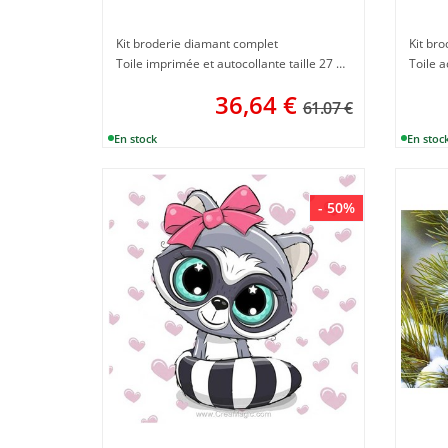
Kit broderie diamant complet
Kit br
Toile imprimée et autocollante taille 27 x 38 cm
36,64
€
61.07 €
- 50%