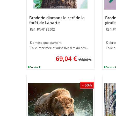
Broderie diamant le cerf de la
Brode
forêt de Lanarte
girafe
PN-0189502
P
Kit mosaïque diamant
Kit br
Toile imprimée et adhésive dim du dessin 57 x 65 cm
69,04
€
98.63 €
- 50%