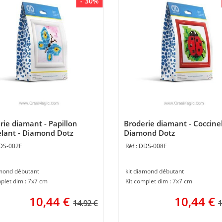
- 30%
rie diamant - Papillon
Broderie diamant - Coccinel
elant - Diamond Dotz
Diamond Dotz
DS-002F
DDS-008F
amond débutant
kit diamond débutant
plet dim : 7x7 cm
Kit complet dim : 7x7 cm
10,44
€
10,44
€
14.92 €
1