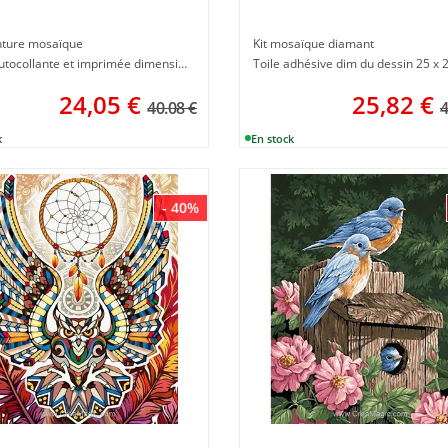
inture mosaïque
Kit mosaïque diamant
Toile autocollante et imprimée dimension 20 x 30 cm
Toile adhésive dim du dessin 25 x 
24,05
€
25,82
€
40.08 €
4
- 40%