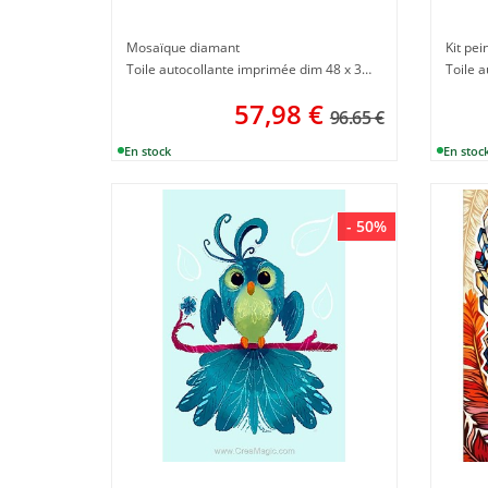
Mosaïque diamant
Kit pe
Toile autocollante imprimée dim 48 x 38 cm
57,98
€
96.65 €
- 50%