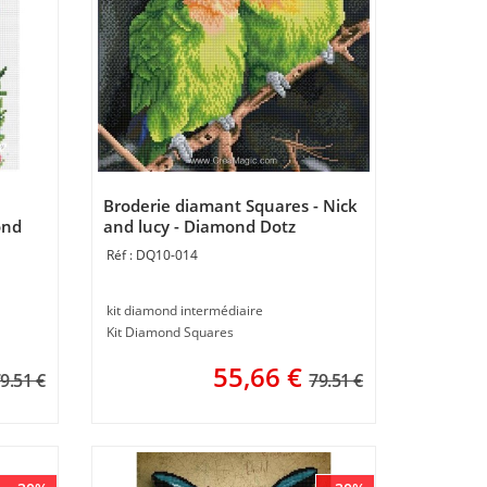
Broderie diamant Squares - Nick
ond
and lucy - Diamond Dotz
DQ10-014
kit diamond intermédiaire
Kit Diamond Squares
55,66
€
9.51 €
79.51 €