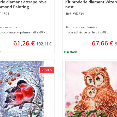
rie diamant attrape rêve
Kit broderie diamant Wizar
amond Painting
nest
Z-1594
WD234
ie diamants 3d
Kit mosaïque diamant
Toile autocollante imprimée taille 40 x 50 cm
Toile adhésive taille 38 x 48 cm
61,26
€
67,66
€
102.11 €
9
- 50%