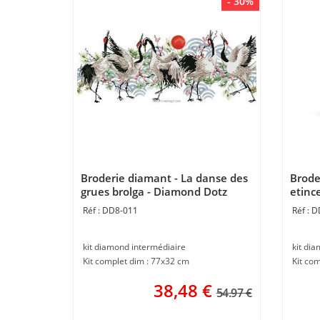
- 30%
Broderie diamant - La danse des
Brode
grues brolga - Diamond Dotz
etinc
DD8-011
D
kit diamond intermédiaire
kit di
Kit complet dim : 77x32 cm
Kit com
38,48
€
54.97 €