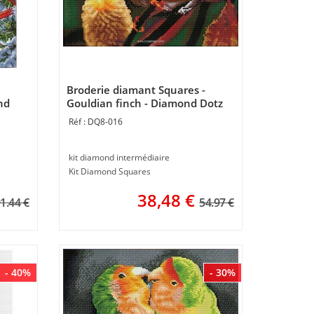
Broderie diamant Squares -
nd
Gouldian finch - Diamond Dotz
DQ8-016
kit diamond intermédiaire
Kit Diamond Squares
38,48
€
1.44 €
54.97 €
- 40%
- 30%