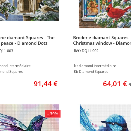
rie diamant Squares - The
Broderie diamant Squares -
of peace - Diamond Dotz
Christmas window - Diamo
Dotz
Q11-003
DQ11-002
amond intermédiaire
kit diamond intermédiaire
amond Squares
Kit Diamond Squares
91,44
€
64,01
€
9
- 30%