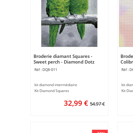
Broderie diamant Squares -
Brode
Sweet perch - Diamond Dotz
Colib
DQ8-011
D
kit diamond intermédiaire
kit di
Kit Diamond Squares
Kit Di
32,99
€
54.97 €