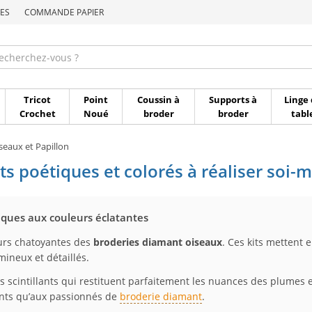
ES
COMMANDE PAPIER
Commande par référen
Tricot
Point
Coussin à
Supports à
Linge 
Crochet
Noué
broder
broder
tabl
seaux et Papillon
ts poétiques et colorés à réaliser soi
iques aux couleurs éclatantes
eurs chatoyantes des
broderies diamant oiseaux
. Ces kits mettent
ineux et détaillés.
ss scintillants qui restituent parfaitement les nuances des plumes 
tants qu’aux passionnés de
broderie diamant
.