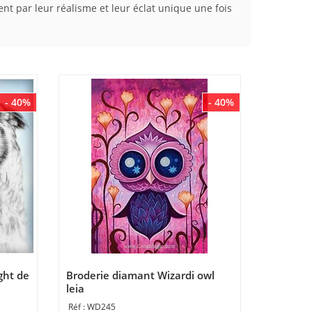
nt par leur réalisme et leur éclat unique une fois
- 40%
- 40%
ght de
Broderie diamant Wizardi owl
leia
WD245