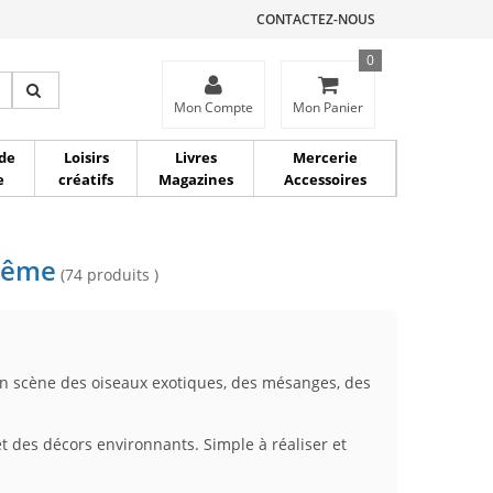
CONTACTEZ-NOUS
0
ce
Mon Compte
Mon Panier
de
Loisirs
Livres
Mercerie
e
créatifs
Magazines
Accessoires
-même
(74 produits )
 en scène des oiseaux exotiques, des mésanges, des
et des décors environnants. Simple à réaliser et