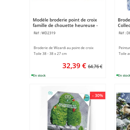
Modèle broderie point de croix
Brode
famille de chouette heureuse -
Collec
Wizardi
WD2319
D
Broderie de Wizardi au point de croix
Peintu
Toile 38 - 38 x 27 cm
32,39
€
64.76 €
- 30%