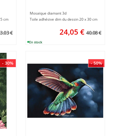
Mosaïque diamant 3d
25 cm
Toile adhésive dim du dessin 20 x 30 cm
24,05
€
3.03 €
40.08 €
- 30%
- 50%