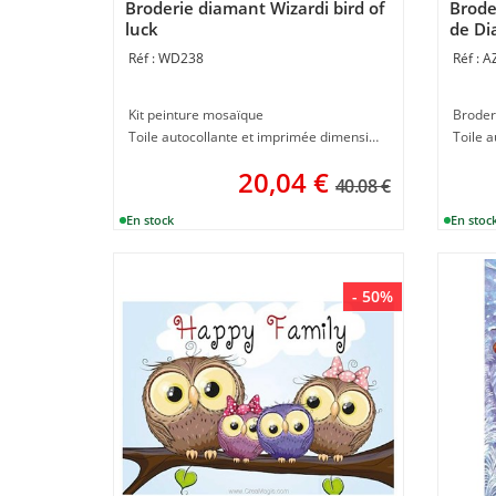
Broderie diamant Wizardi bird of
Brode
luck
de Di
WD238
A
Kit peinture mosaïque
Broder
Toile autocollante et imprimée dimension 20 x 30 cm
20,04
€
40.08 €
- 50%