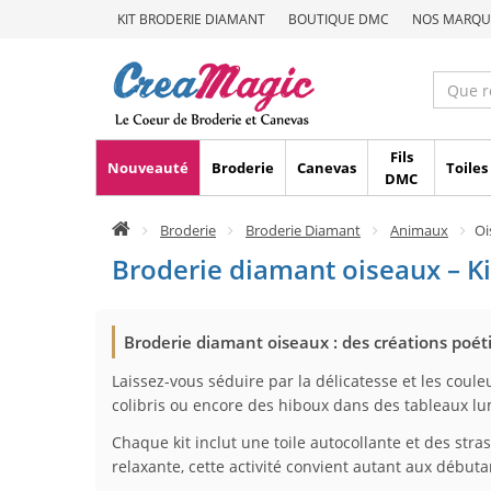
KIT BRODERIE DIAMANT
BOUTIQUE DMC
NOS MARQU
Fils
Nouveauté
Broderie
Canevas
Toiles
DMC
Broderie
Broderie Diamant
Animaux
Oi
Broderie diamant oiseaux – Ki
Broderie diamant oiseaux : des créations poét
Laissez-vous séduire par la délicatesse et les coul
colibris ou encore des hiboux dans des tableaux lum
Chaque kit inclut une toile autocollante et des stra
relaxante, cette activité convient autant aux débu