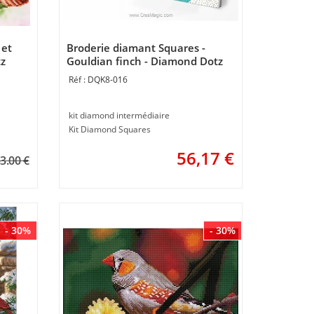
 et
Broderie diamant Squares -
tz
Gouldian finch - Diamond Dotz
DQK8-016
kit diamond intermédiaire
Kit Diamond Squares
56,17
€
3.00 €
- 30%
- 30%