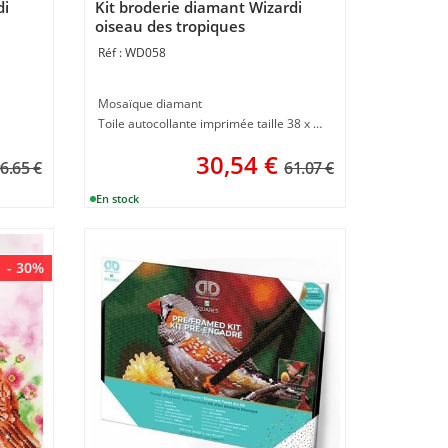
di
Kit broderie diamant Wizardi
oiseau des tropiques
WD058
Mosaïque diamant
Toile autocollante imprimée taille 38 x 27 cm
30,54
€
6.65 €
61.07 €
- 30%