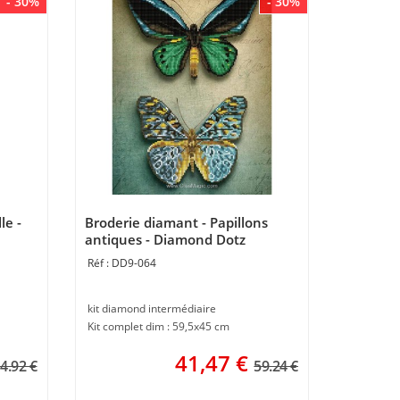
- 30%
- 30%
le -
Broderie diamant - Papillons
antiques - Diamond Dotz
DD9-064
kit diamond intermédiaire
Kit complet dim : 59,5x45 cm
41,47
€
4.92 €
59.24 €