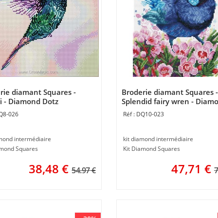
rie diamant Squares -
Broderie diamant Squares -
ri - Diamond Dotz
Splendid fairy wren - Diam
Dotz
Q8-026
DQ10-023
amond intermédiaire
kit diamond intermédiaire
amond Squares
Kit Diamond Squares
38,48
€
47,71
€
54.97 €
7