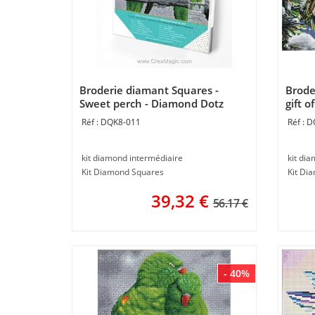
Broderie diamant Squares -
Brode
Sweet perch - Diamond Dotz
gift 
DQK8-011
D
kit diamond intermédiaire
kit di
Kit Diamond Squares
Kit Di
39,32
€
56.17 €
- 40%