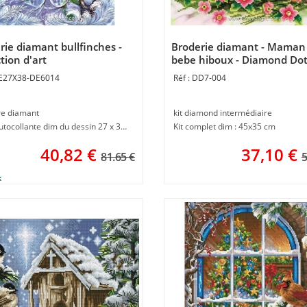
rie diamant bullfinches -
Broderie diamant - Maman
tion d'art
bebe hiboux - Diamond Do
E27X38-DE6014
DD7-004
re diamant
kit diamond intermédiaire
Toile autocollante dim du dessin 27 x 38 cm
Kit complet dim : 45x35 cm
40,82
€
37,10
€
81.65 €
5