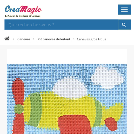
Togg
navi
Canevas
Kit canevas débutant
Canevas gros trous