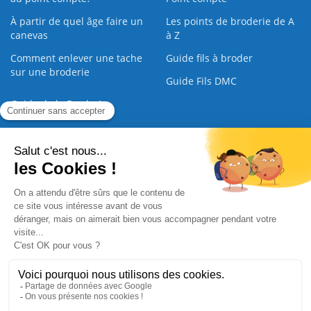
À partir de quel âge faire un
Les points de broderie de A
canevas
à Z
Comment enlever une tache
Guide fils à broder
sur une broderie
Guide Fils DMC
Guide de la Broderie
Commande Papier
|
Qui sommes nous
|
Nous contacter
|
Paiement sécurisé
|
C.G.V
2008 - 2026 © CreaMagic. ALL Rights Reserved.