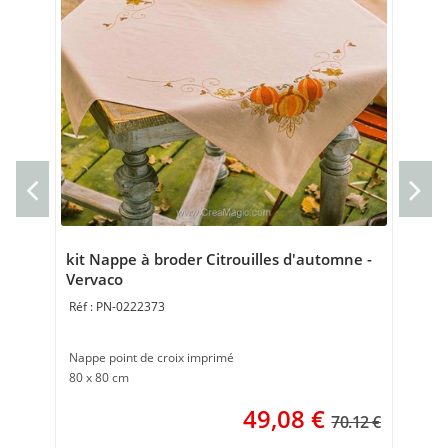
Cou
Cou
40 
kit Nappe à broder Citrouilles d'automne -
Vervaco
PN-0222373
Nappe point de croix imprimé
80 x 80 cm
49,08
€
70.12 €