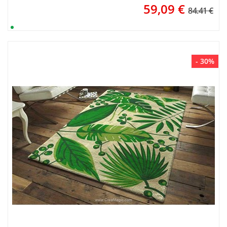
59,09
€
84.41 €
- 30%