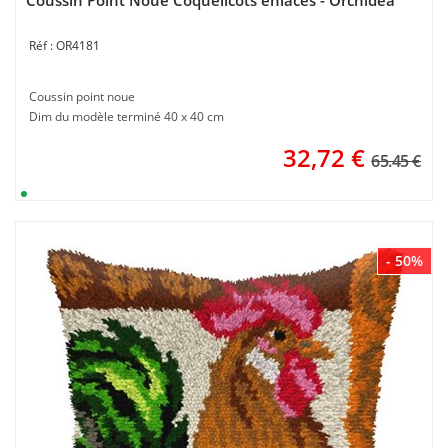
Coussin Point Noue Coquelicots enlacés - Orchidea
OR4181
Coussin point noue
Dim du modèle terminé 40 x 40 cm
32,72
€
65.45 €
- 50%