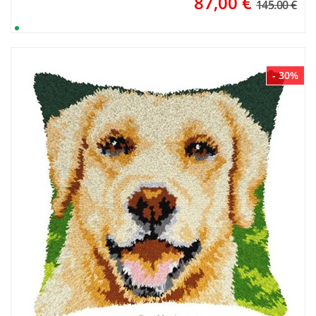
87,00
€
145.00 €
- 30%