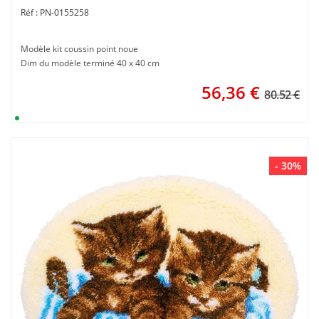
PN-0155258
Modèle kit coussin point noue
Dim du modèle terminé 40 x 40 cm
56,36
€
80.52 €
- 30%