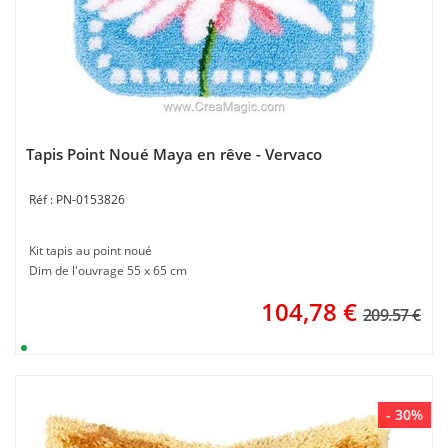
Tapis Point Noué Maya en rêve - Vervaco
PN-0153826
Kit tapis au point noué
Dim de l'ouvrage 55 x 65 cm
104,78
€
209.57 €
- 30%