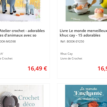
Atelier crochet - adorables
Livre Le monde merveilleu
les d'animaux avec so
khuc cay - 15 adorables
 - Librairie Créative
creations a crocheter - Libra
OOK-MG598
BOOK-EY250
Créative
ch’
Khuc Cay
de Crochet
Livre de Crochet
16,49
€
16,