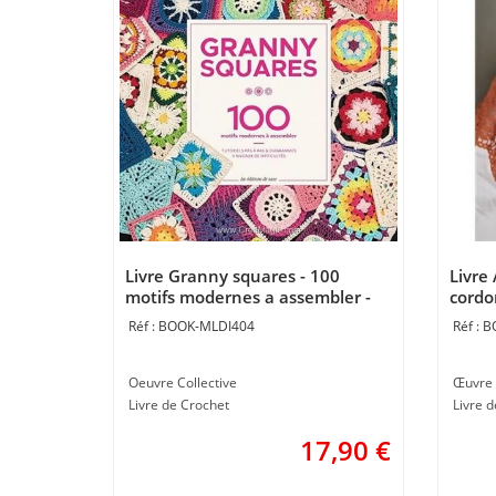
Livre Granny squares - 100
Livre
motifs modernes a assembler -
cordo
Librairie Créative
- Libr
BOOK-MLDI404
B
Oeuvre Collective
Œuvre 
Livre de Crochet
Livre 
17,90
€