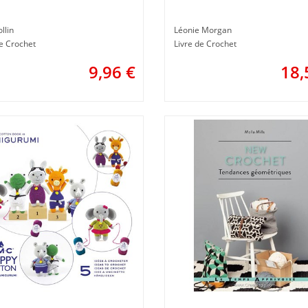
Créative
llin
Léonie Morgan
de Crochet
Livre de Crochet
9,96
€
18,