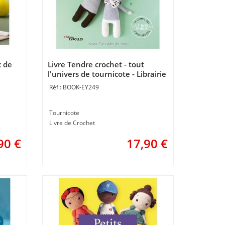
x de
Livre Tendre crochet - tout
l'univers de tournicote - Librairie
irie
Créative
BOOK-EY249
Tournicote
Livre de Crochet
90
€
17,90
€