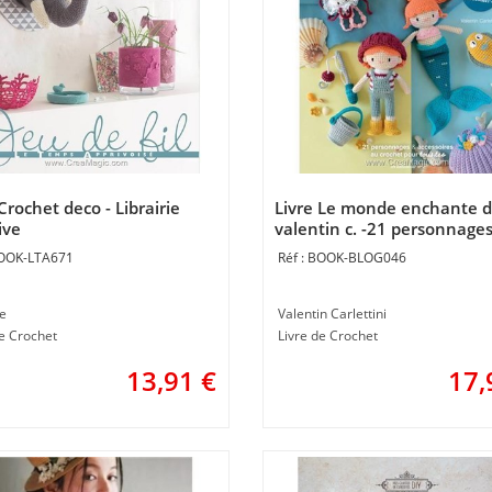
Crochet deco - Librairie
Livre Le monde enchante 
ive
valentin c. -21 personnage
access. au crochet - Librairi
OOK-LTA671
BOOK-BLOG046
Créative
e
Valentin Carlettini
de Crochet
Livre de Crochet
13,91
€
17,