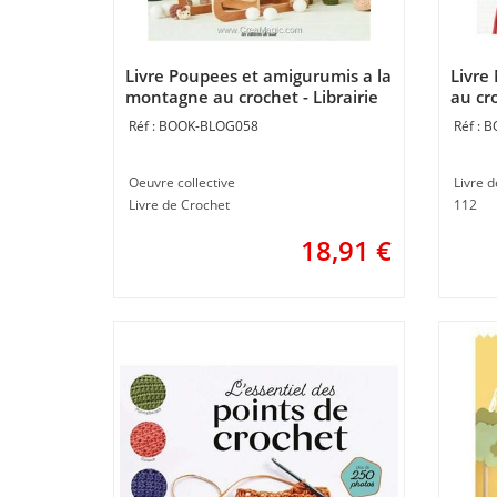
Livre Poupees et amigurumis a la
Livre
montagne au crochet - Librairie
au cr
Créative
expliq
BOOK-BLOG058
B
Créat
Oeuvre collective
Livre 
Livre de Crochet
112
18,91
€