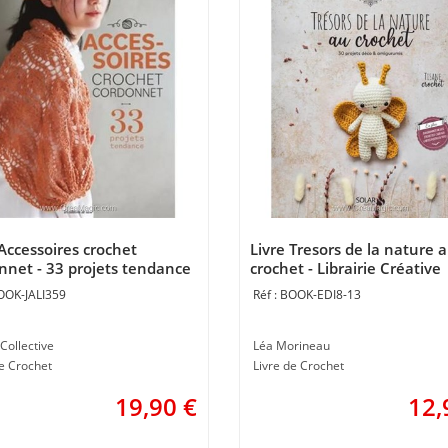
 Accessoires crochet
Livre Tresors de la nature 
nnet - 33 projets tendance
crochet - Librairie Créative
airie Créative
OOK-JALI359
BOOK-EDI8-13
Collective
Léa Morineau
de Crochet
Livre de Crochet
19,90
€
12,