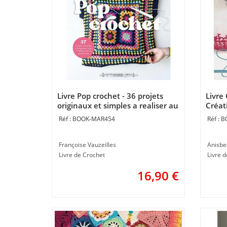
Livre Pop crochet - 36 projets
Livre 
originaux et simples a realiser au
Créat
crochet - Librairie Créative
BOOK-MAR454
B
Françoise Vauzeilles
Anisbe
Livre de Crochet
Livre 
16,90
€