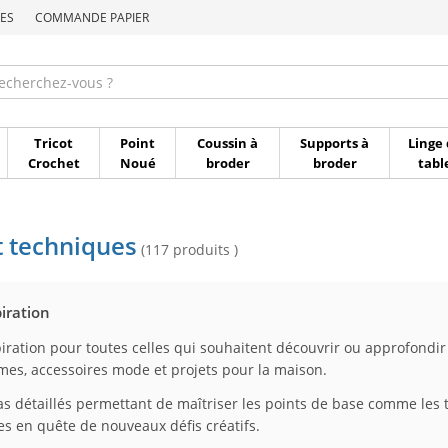
ES
COMMANDE PAPIER
Commande par référen
Tricot
Point
Coussin à
Supports à
Linge 
Crochet
Noué
broder
broder
tabl
t techniques
(117 produits )
piration
iration pour toutes celles qui souhaitent découvrir ou approfondir
mes, accessoires mode et projets pour la maison.
as détaillés permettant de maîtriser les points de base comme les 
s en quête de nouveaux défis créatifs.