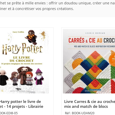
rochet se prête à mille envies : offrir un doudou unique, créer une n
ner et à concrétiser vos propres créations.
Harry potter le livre de
Livre Carres & cie au croche
t - 14 projets - Librairie
mix and match de blocs
ive
inspiration patchwork - Libr
OOK-EDI8-05
BOOK-UDAM20