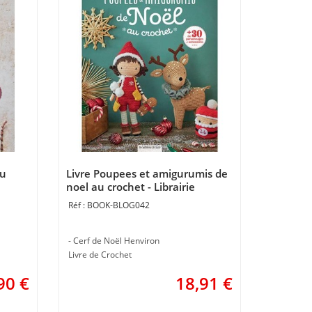
au
Livre Poupees et amigurumis de
noel au crochet - Librairie
Créative
BOOK-BLOG042
- Cerf de Noël Henviron
Livre de Crochet
90
€
18,91
€