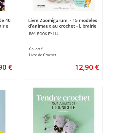
 de 40
Livre Zoomigurumi - 15 modeles
irie
d'animaux au crochet - Librairie
Créative
BOOK-EY114
Collectif
Livre de Crochet
90
€
12,90
€