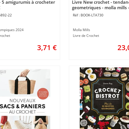
 - 5 amigurumis à crocheter
Livre New crochet - tendan
C
geometriques - molla mills 
Librairie Créative
5892-22
BOOK-LTA730
lympiques 2024
Molla Mills
Crochet
Livre de Crochet
3,71
€
23,