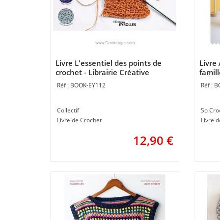
Livre L'essentiel des points de
Livre 
crochet - Librairie Créative
famil
croch'
BOOK-EY112
B
Collectif
So Cro
Livre de Crochet
Livre 
12,90
€