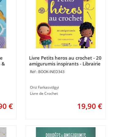
de
Livre Petits heros au crochet - 20
s &
amigurumis inspirants - Librairie
e
Créative
BOOK-INED343
Orsi Farkasvölgyi
Livre de Crochet
90
€
19,90
€