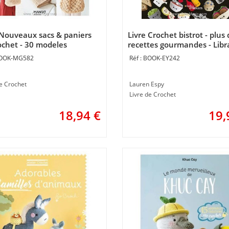
 Nouveaux sacs & paniers
Livre Crochet bistrot - plus
ochet - 30 modeles
recettes gourmandes - Libra
ues pas a pas - Librairie
Créative
OOK-MG582
BOOK-EY242
ive
de Crochet
Lauren Espy
Livre de Crochet
18,94
€
19,