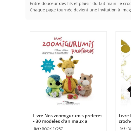
Entre douceur des fils et plaisir du fait main, le c
Chaque page tournée devient une invitation à imagi
Livre Nos zoomigurumis preferes
Livre 
- 30 modeles d'animaux a
croche
crocheter - Librairie Créative
Créat
BOOK-EY257
B