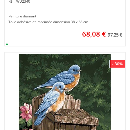
WD2340
Peinture diamant
Toile adhésive et imprimée dimension 38 x 38 cm
68,08
€
97.25 €
- 30%