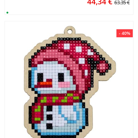
44,34
€
63.35 €
- 40%