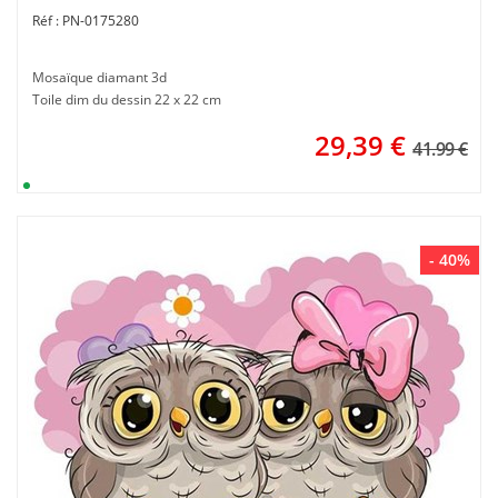
PN-0175280
Mosaïque diamant 3d
Toile dim du dessin 22 x 22 cm
29,39
€
41.99 €
- 40%