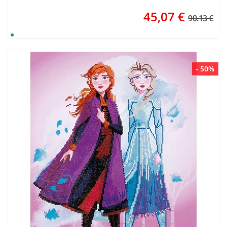
45,07
€
90.13 €
- 50%