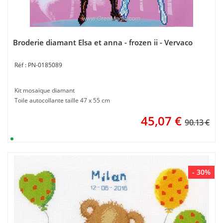
Broderie diamant Elsa et anna - frozen ii - Vervaco
PN-0185089
Kit mosaïque diamant
Toile autocollante taille 47 x 55 cm
45,07
€
90.13 €
- 30%