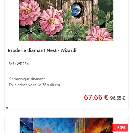
Broderie diamant Nest - Wizardi
WD234
Kit mosaïque diamant
Toile adhésive taille 38 x 48 cm
67,66
€
96.65 €
- 50%