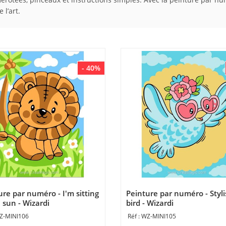
 l’art.
- 40%
ure par numéro - I'm sitting
Peinture par numéro - Styl
 sun - Wizardi
bird - Wizardi
Z-MINI106
WZ-MINI105