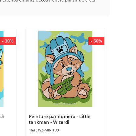
- 30%
- 50%
ish
Peinture par numéro - Little
tankman - Wizardi
WZ-MINI103