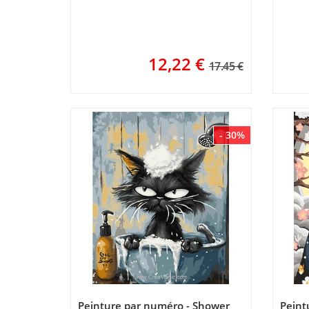
12,22
€
17.45 €
- 30%
Peinture par numéro - Shower
Peint