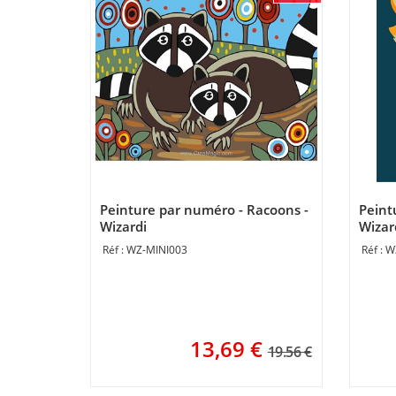
Peinture par numéro - Racoons -
Peint
Wizardi
Wizar
WZ-MINI003
W
13,69
€
19.56 €