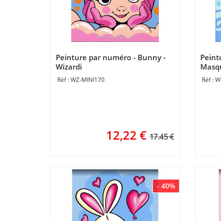
Peinture par numéro - Bunny -
Peint
Wizardi
Masqu
WZ-MINI170
W
12,22
€
17.45 €
- 40%