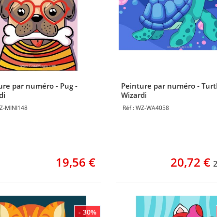
ure par numéro - Pug -
Peinture par numéro - Turtl
di
Wizardi
Z-MINI148
WZ-WA4058
19,56
€
20,72
€
2
- 30%