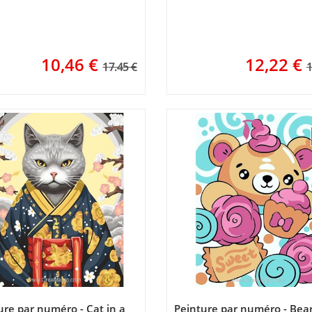
10,46
€
12,22
€
17.45 €
1
ure par numéro - Cat in a
Peinture par numéro - Bea