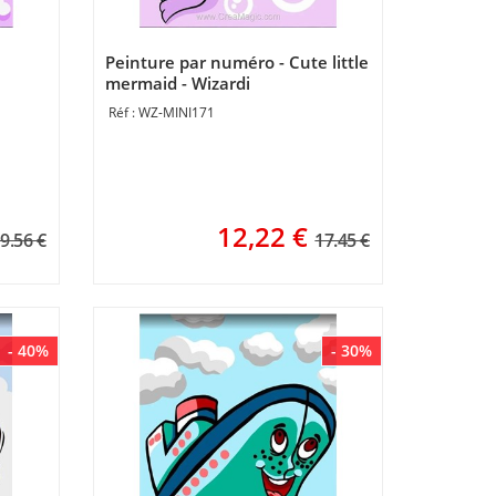
Peinture par numéro - Cute little
mermaid - Wizardi
WZ-MINI171
12,22
€
9.56 €
17.45 €
- 40%
- 30%