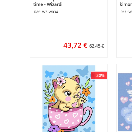
time - Wizardi
kimon
WZ-W034
W
43,72
€
62.45 €
- 30%