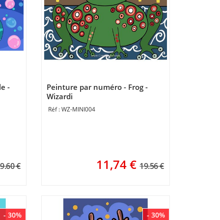
e -
Peinture par numéro - Frog -
Wizardi
WZ-MINI004
11,74
€
9.60 €
19.56 €
- 30%
- 30%