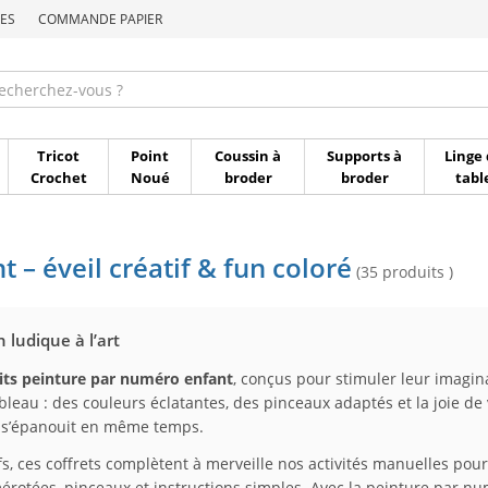
ES
COMMANDE PAPIER
Commande par référen
Tricot
Point
Coussin à
Supports à
Linge 
Crochet
Noué
broder
broder
tabl
 – éveil créatif & fun coloré
(35 produits )
 ludique à l’art
its peinture par numéro enfant
, conçus pour stimuler leur imagina
leau : des couleurs éclatantes, des pinceaux adaptés et la joie d
t s’épanouit en même temps.
atifs, ces coffrets complètent à merveille nos activités manuelles p
érotées, pinceaux et instructions simples. Avec la peinture par num