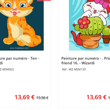
ure par numéro - Ten -
Peinture par numéro - . Pri
di
friend 16. - Wizardi
Z-MINI002
WZ-MINI139
13,69
€
13,69
€
19.56 €
1