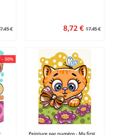
8,72
€
7.45 €
17.45 €
- 50%
r
Peinture par numéro - My first