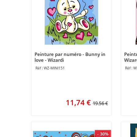
Peinture par numéro - Bunny in
Peint
love - Wizardi
Wizar
WZ-MINI151
W
11,74
€
19.56 €
- 30%