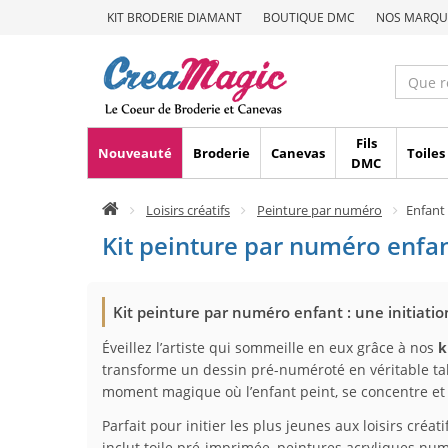
KIT BRODERIE DIAMANT
BOUTIQUE DMC
NOS MARQU
Fils
Nouveauté
Broderie
Canevas
Toiles
DMC
Loisirs créatifs
Peinture par numéro
Enfant
Kit peinture par numéro enfant
Kit peinture par numéro enfant : une initiation
Éveillez l’artiste qui sommeille en eux grâce à nos
k
transforme un dessin pré-numéroté en véritable tab
moment magique où l’enfant peint, se concentre e
Parfait pour initier les plus jeunes aux loisirs cré
inclut toile pré-imprimée, peintures acryliques num