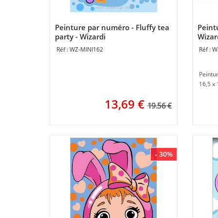
Peinture par numéro - Fluffy tea
Peint
party - Wizardi
Wizar
WZ-MINI162
W
Peintu
16,5 x
13,69
€
19.56 €
- 30%