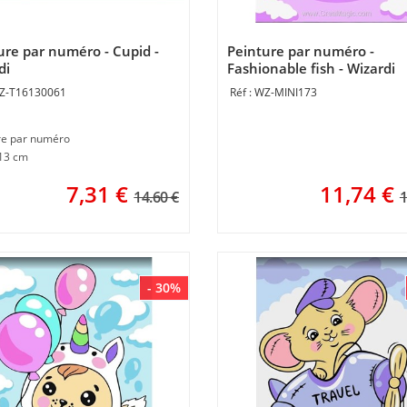
ure par numéro - Cupid -
Peinture par numéro -
di
Fashionable fish - Wizardi
Z-T16130061
WZ-MINI173
re par numéro
 13 cm
7,31
€
11,74
€
14.60 €
1
- 30%