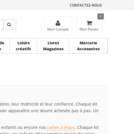
CONTACTEZ-NOUS
0
ce
Mon Compte
Mon Panier
de
Loisirs
Livres
Mercerie
e
créatifs
Magazines
Accessoires
tion, leur motricité et leur confiance. Chaque kit
e voir apparaître une œuvre achevée pas à pas. Un
our enfants ou encore nos
cartes à trous
. Chaque kit
éro, vos enfants découvrent le plaisir de créer