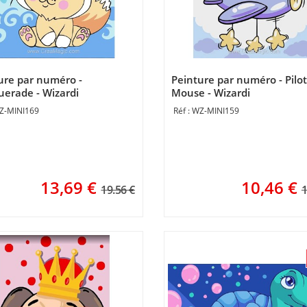
ure par numéro -
Peinture par numéro - Pilot
erade - Wizardi
Mouse - Wizardi
Z-MINI169
WZ-MINI159
13,69
€
10,46
€
19.56 €
1