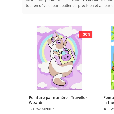
tout en développant patience, précision et amour de
- 30%
Peinture par numéro - Traveller -
Peint
Wizardi
in the
WZ-MINI107
W