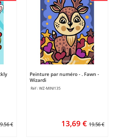
ckly
Peinture par numéro - . Fawn -
Wizardi
WZ-MINI135
13,69
€
9.56 €
19.56 €