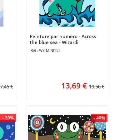
Peinture par numéro - Across
the blue sea - Wizardi
WZ-MINI152
13,69
€
7.45 €
19.56 €
- 30%
- 40%