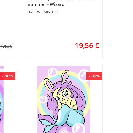
summer - Wizardi
WZ-MINI150
19,56
€
7.45 €
- 40%
- 30%