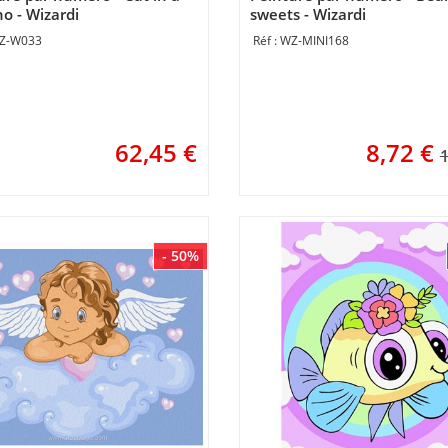
o - Wizardi
sweets - Wizardi
Z-W033
WZ-MINI168
62,45
€
8,72
€
1
- 50%