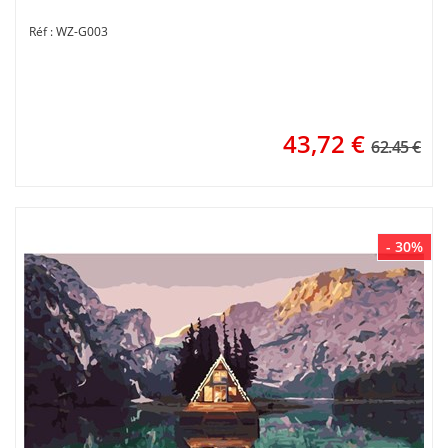
WZ-G003
43,72
€
62.45 €
- 30%