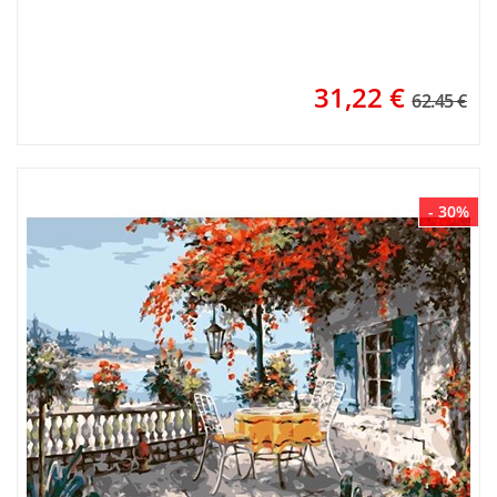
31,22
€
62.45 €
- 30%