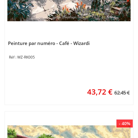
Peinture par numéro - Café - Wizardi
WZ-RK005
43,72
€
62.45 €
- 40%