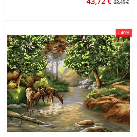
43,72
€
62.45 €
- 40%