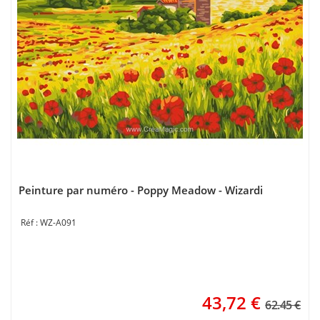
Peinture par numéro - Poppy Meadow - Wizardi
WZ-A091
43,72
€
62.45 €