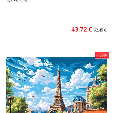
WZ-A025
43,72
€
62.45 €
- 30%