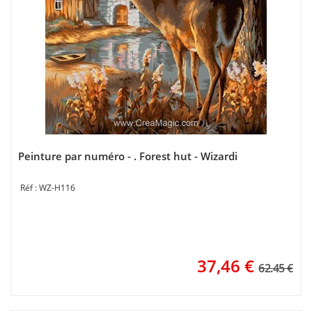
Peinture par numéro - . Forest hut - Wizardi
WZ-H116
37,46
€
62.45 €