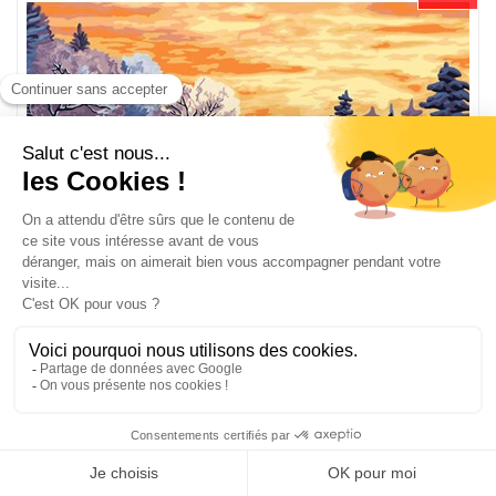
Peinture par numéro - Winter Landscape - Wizardi
WZ-A073