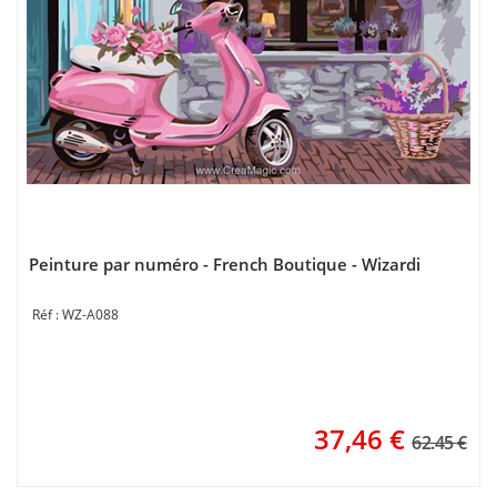
Peinture par numéro - French Boutique - Wizardi
WZ-A088
37,46
€
62.45 €