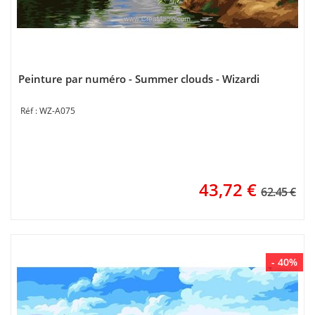
Peinture par numéro - Summer clouds - Wizardi
WZ-A075
43,72
€
62.45 €
- 40%