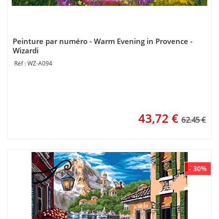
Peinture par numéro - Warm Evening in Provence -
Wizardi
WZ-A094
43,72
€
62.45 €
- 30%