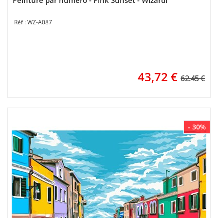
Peinture par numéro - Pink Sunset - Wizardi
WZ-A087
43,72
€
62.45 €
- 30%