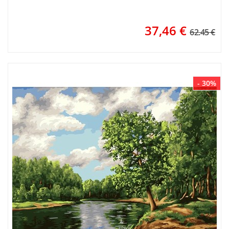
37,46
€
62.45 €
- 30%