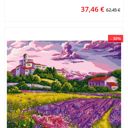
37,46
€
62.45 €
- 30%