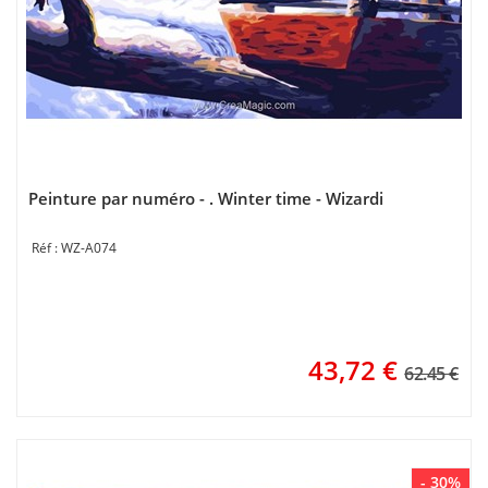
Peinture par numéro - . Winter time - Wizardi
WZ-A074
43,72
€
62.45 €
- 30%