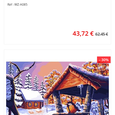
WZ-A085
43,72
€
62.45 €
- 30%