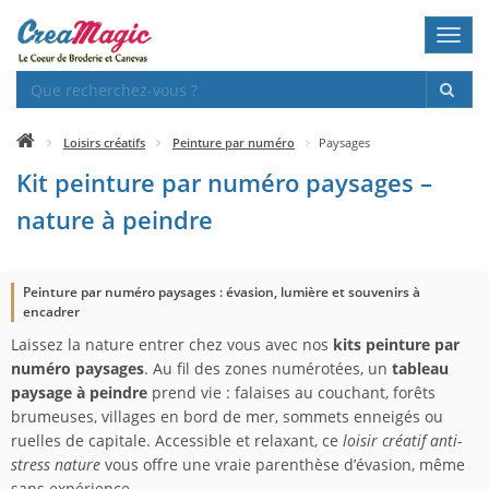
Toggl
navig
Loisirs créatifs
Peinture par numéro
Paysages
Kit peinture par numéro paysages –
nature à peindre
Peinture par numéro paysages : évasion, lumière et souvenirs à
encadrer
Laissez la nature entrer chez vous avec nos
kits peinture par
numéro paysages
. Au fil des zones numérotées, un
tableau
paysage à peindre
prend vie : falaises au couchant, forêts
brumeuses, villages en bord de mer, sommets enneigés ou
ruelles de capitale. Accessible et relaxant, ce
loisir créatif anti-
stress nature
vous offre une vraie parenthèse d’évasion, même
sans expérience.