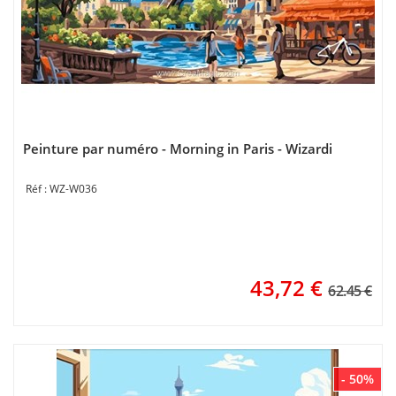
Peinture par numéro - Morning in Paris - Wizardi
WZ-W036
43,72
€
62.45 €
- 50%