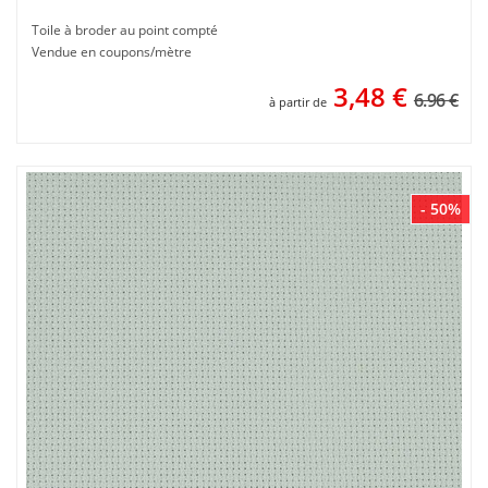
Toile à broder au point compté
Vendue en coupons/mètre
3,48
€
6.96 €
à partir de
- 50%