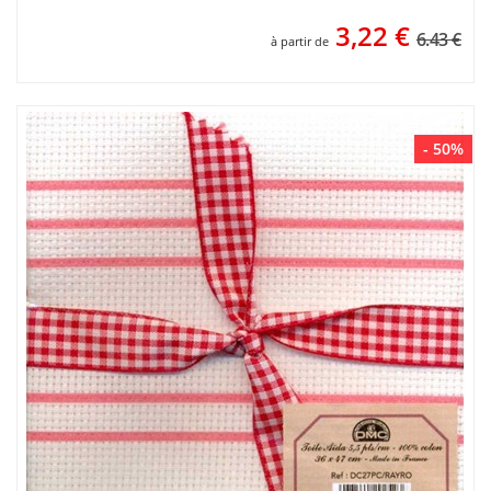
3,22
€
6.43 €
à partir de
- 50%