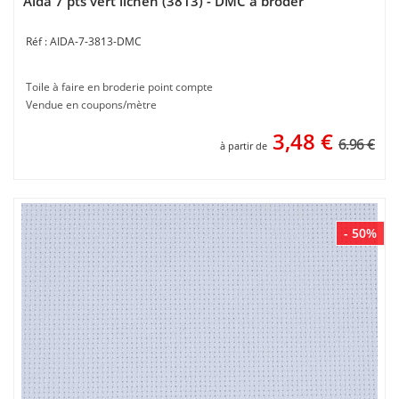
Aida 7 pts vert lichen (3813) - DMC à broder
AIDA-7-3813-DMC
Toile à faire en broderie point compte
Vendue en coupons/mètre
3,48
€
6.96 €
à partir de
- 50%