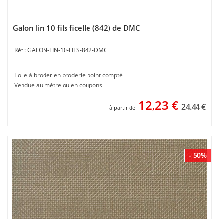
Galon lin 10 fils ficelle (842) de DMC
GALON-LIN-10-FILS-842-DMC
Toile à broder en broderie point compté
Vendue au mètre ou en coupons
12,23
€
24.44 €
à partir de
- 50%