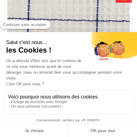
Toile canevas interlock vierge 1.3 pts blanc de dmc à
broder - dt212
CANEVAS-INTERLOCK-1-3-BLANC-DMC