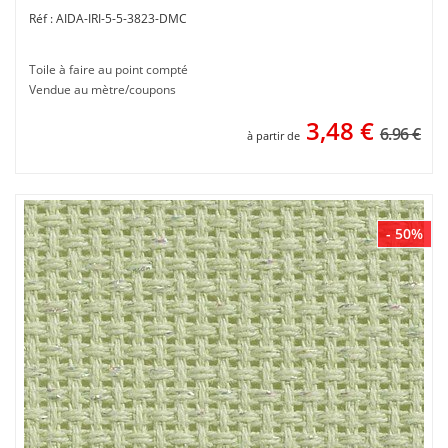
AIDA-IRI-5-5-3823-DMC
Toile à faire au point compté
Vendue au mètre/coupons
3,48
€
6.96 €
à partir de
- 50%