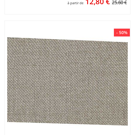
12,80
€
25.60 €
à partir de
- 50%