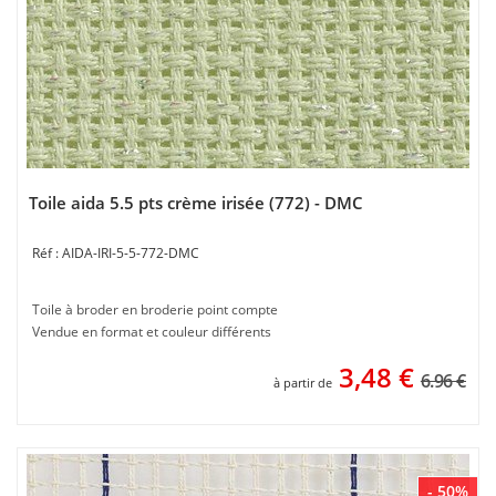
Toile aida 5.5 pts crème irisée (772) - DMC
AIDA-IRI-5-5-772-DMC
Toile à broder en broderie point compte
Vendue en format et couleur différents
3,48
€
6.96 €
à partir de
- 50%