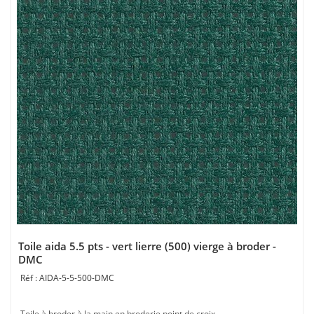
Toile aida 5.5 pts - vert lierre (500) vierge à broder -
DMC
AIDA-5-5-500-DMC
Toile à broder à la main en broderie point de croix