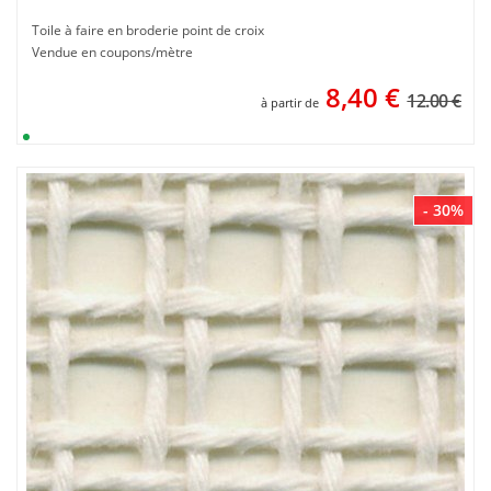
Toile à faire en broderie point de croix
Vendue en coupons/mètre
8,40
€
12.00 €
à partir de
- 30%