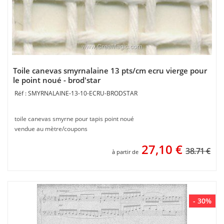
Toile canevas smyrnalaine 13 pts/cm ecru vierge pour
le point noué - brod'star
SMYRNALAINE-13-10-ECRU-BRODSTAR
toile canevas smyrne pour tapis point noué
vendue au mètre/coupons
27,10
€
38.71 €
à partir de
- 30%