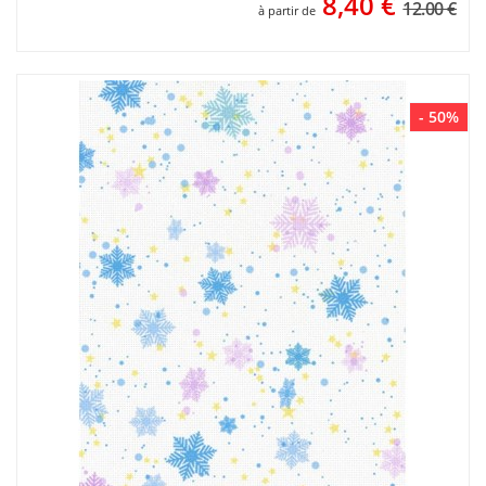
8,40
€
12.00 €
à partir de
- 50%