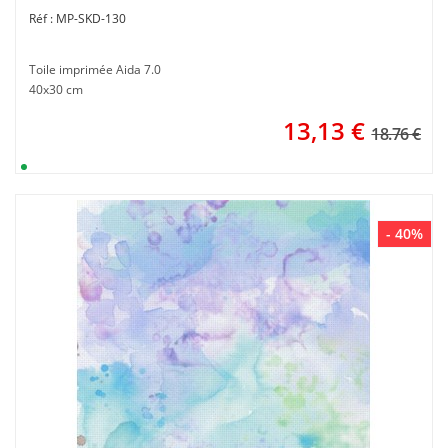
MP-SKD-130
Toile imprimée Aida 7.0
40x30 cm
13,13
€
18.76 €
- 40%