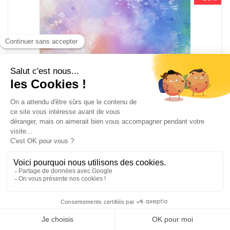
Toile aïda impression - Toile à broder aida 7.0 pts
Rayons de soleil - 40x30 cm - MP Studia
MP-SKD-112