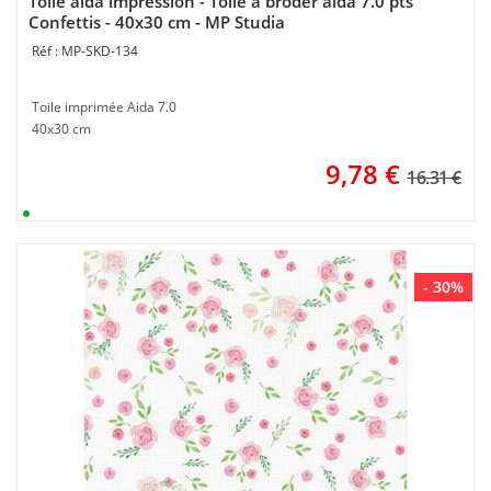
Toile aïda impression - Toile à broder aida 7.0 pts
Confettis - 40x30 cm - MP Studia
MP-SKD-134
Toile imprimée Aida 7.0
40x30 cm
9,78
€
16.31 €
- 30%