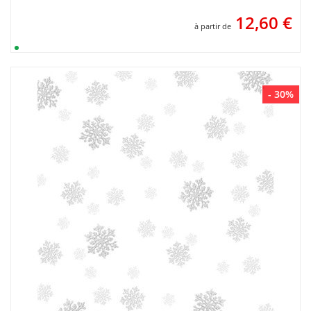
12,60
€
à partir de
- 30%