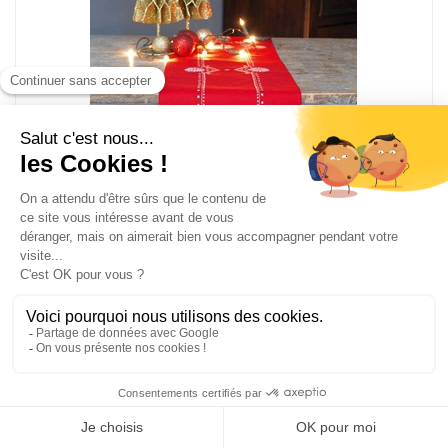
kit Chemin de Table Etoiles de noël blanches - Vervaco
PN-0155278
Kit de broderie imprimée