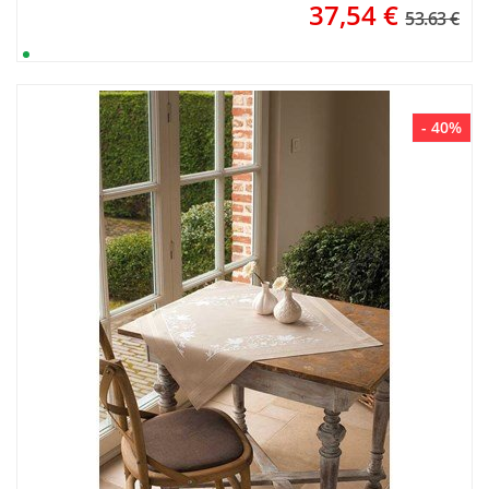
37,54
€
53.63 €
- 40%