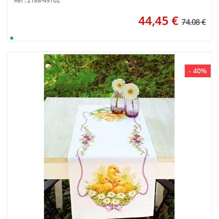
Réf : 2188-49102
44,45
€
74.08 €
- 40%