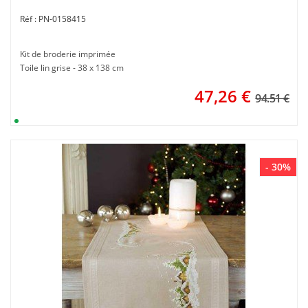
PN-0158415
Kit de broderie imprimée
Toile lin grise - 38 x 138 cm
47,26
€
94.51 €
- 30%